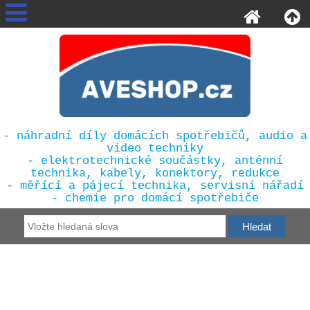
- náhradní díly domácích spotřebičů, audio a
video techniky
- elektrotechnické součástky, anténní
technika, kabely, konektory, redukce
- měřící a pájecí technika, servisní nářadí
- chemie pro domácí spotřebiče