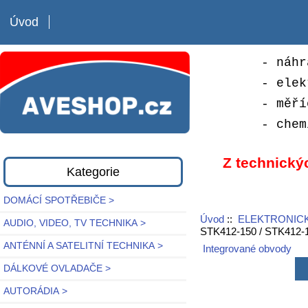
Úvod
- náhr
- elek
- měří
- chem
Z technický
Kategorie
DOMÁCÍ SPOTŘEBIČE >
Úvod
::
ELEKTRONICK
AUDIO, VIDEO, TV TECHNIKA >
STK412-150 / STK412-
ANTÉNNÍ A SATELITNÍ TECHNIKA >
Integrované obvody
DÁLKOVÉ OVLADAČE >
AUTORÁDIA >