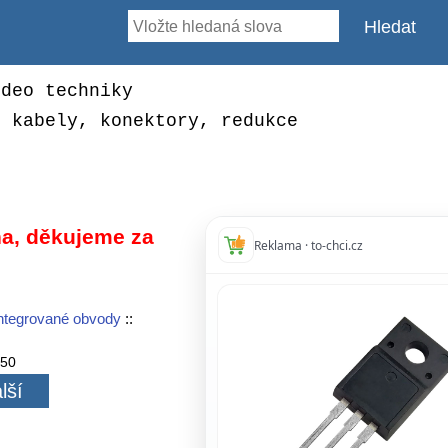
ideo techniky
, kabely, konektory, redukce
a, děkujeme za
Reklama · to-chci.cz
ntegrované obvody
::
350
lší