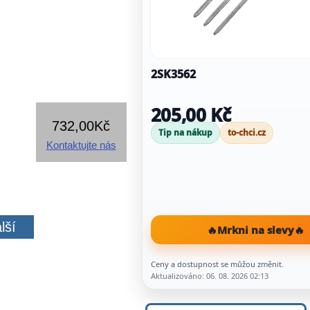
2SK3562
205,00 Kč
732,00Kč
Tip na nákup
to-chci.cz
Kontaktujte nás
lší
🔥
Mrkni na slevy
🔥
Ceny a dostupnost se můžou změnit.
Aktualizováno: 06. 08. 2026 02:13