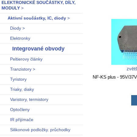
ELEKTRONICKÉ SOUČÁSTKY, DÍLY,
MODULY
>
Aktivní součástky, IC, diody
>
Diody >
Elektronky
Integrované obvody
Peltierovy články
zvětš
Tranzistory >
NF-KS plus - 95V/37
Tyristory
Triaky, diaky
Varistory, termistory
Optočleny
IR přijímače
Silikonové podložky. průchodky