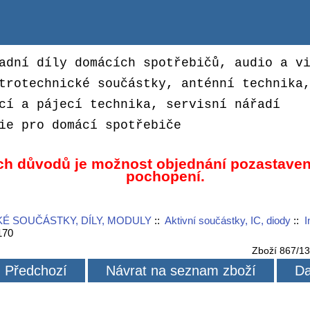
adní díly domácích spotřebičů, audio a v
trotechnické součástky, anténní technika
cí a pájecí technika, servisní nářadí
ie pro domácí spotřebiče
ch důvodů je možnost objednání pozastaven
pochopení.
É SOUČÁSTKY, DÍLY, MODULY
::
Aktivní součástky, IC, diody
::
I
170
Zboží 867/1
Předchozí
Návrat na seznam zboží
Da