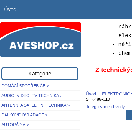
Úvod
- náhr
- elek
- měří
- chem
Z technický
Kategorie
DOMÁCÍ SPOTŘEBIČE >
Úvod
::
ELEKTRONICK
AUDIO, VIDEO, TV TECHNIKA >
STK488-010
ANTÉNNÍ A SATELITNÍ TECHNIKA >
Integrované obvody
DÁLKOVÉ OVLADAČE >
AUTORÁDIA >