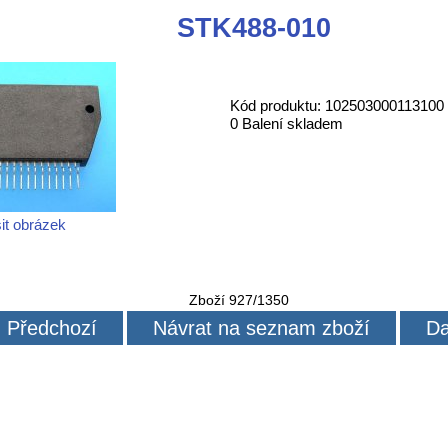
STK488-010
Kód produktu: 102503000113100
0 Balení skladem
it obrázek
Zboží 927/1350
Předchozí
Návrat na seznam zboží
Da