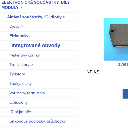
ELEKTRONICKÉ SOUČÁSTKY, DÍLY,
MODULY
>
Aktivní součástky, IC, diody
>
Diody >
Elektronky
Integrované obvody
Peltierovy články
zvětš
Tranzistory >
NF-KS
Tyristory
Triaky, diaky
Varistory, termistory
Optočleny
IR přijímače
Silikonové podložky. průchodky