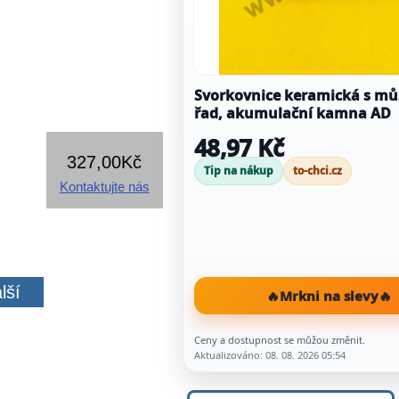
Svorkovnice keramická s mů
řad, akumulační kamna AD
48,97 Kč
327,00Kč
Tip na nákup
to-chci.cz
Kontaktujte nás
lší
🔥
Mrkni na slevy
🔥
Ceny a dostupnost se můžou změnit.
Aktualizováno: 08. 08. 2026 05:54