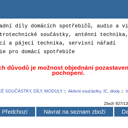
adní díly domácích spotřebičů, audio a v
trotechnické součástky, anténní technika
cí a pájecí technika, servisní nářadí
ie pro domácí spotřebiče
ch důvodů je možnost objednání pozastaven
pochopení.
É SOUČÁSTKY, DÍLY, MODULY
::
Aktivní součástky, IC, diody
::
I
Zboží 927/1
Předchozí
Návrat na seznam zboží
Da