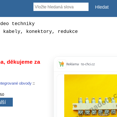
ideo techniky
, kabely, konektory, redukce
a, děkujeme za
Reklama · to-chci.cz
ntegrované obvody
::
350
lší