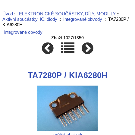
Úvod
::
ELEKTRONICKÉ SOUČÁSTKY, DÍLY, MODULY
::
Aktivní součástky, IC, diody
::
Integrované obvody
:: TA7280P /
KIA6280H
Integrované obvody
Zboží 1027/1350
TA7280P / KIA6280H
zvětšit obrázek