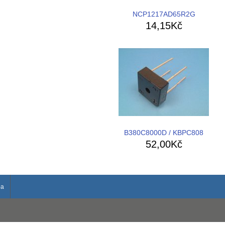
NCP1217AD65R2G
14,15Kč
B380C8000D / KBPC808
52,00Kč
ba