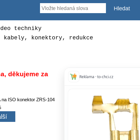
ideo techniky
, kabely, konektory, redukce
a, děkujeme za
Reklama · to-chci.cz
na ISO konektor ZRS-104
5
lší