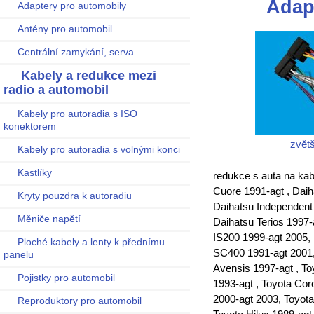
Adap
Adaptery pro automobily
Antény pro automobil
Centrální zamykání, serva
Kabely a redukce mezi
radio a automobil
Kabely pro autoradia s ISO
konektorem
zvětš
Kabely pro autoradia s volnými konci
Kastlíky
redukce s auta na kab
Cuore 1991-agt , Daih
Kryty pouzdra k autoradiu
Daihatsu Independent 
Měniče napětí
Daihatsu Terios 1997
IS200 1999-agt 2005,
Ploché kabely a lenty k přednímu
SC400 1991-agt 2001, 
panelu
Avensis 1997-agt , To
Pojistky pro automobil
1993-agt , Toyota Cor
2000-agt 2003, Toyota
Reproduktory pro automobil