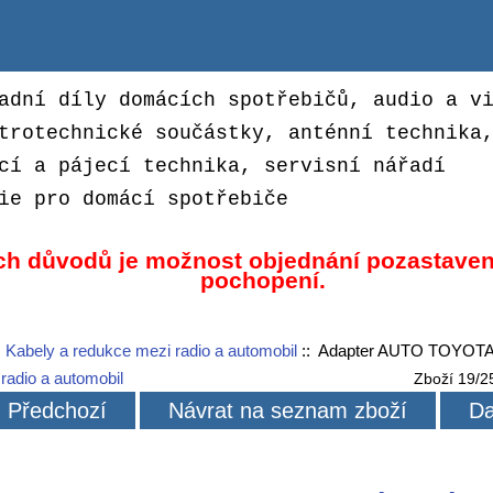
adní díly domácích spotřebičů, audio a v
trotechnické součástky, anténní technika
cí a pájecí technika, servisní nářadí
ie pro domácí spotřebiče
ch důvodů je možnost objednání pozastaven
pochopení.
:
Kabely a redukce mezi radio a automobil
:: Adapter AUTO TOYOTA 
radio a automobil
Zboží 19/2
Předchozí
Návrat na seznam zboží
Da