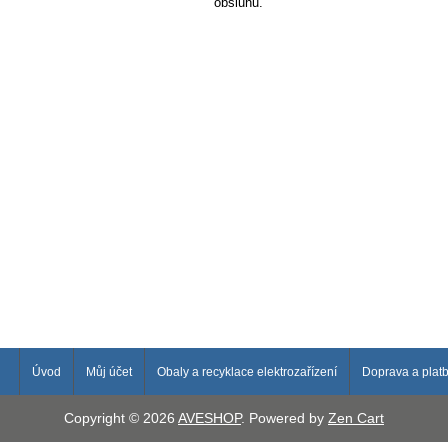
obsluhu.
Úvod
Můj účet
Obaly a recyklace elektrozařízení
Doprava a plat
Copyright © 2026
AVESHOP
. Powered by
Zen Cart