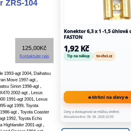
r ZRS-104
Konektor 6,3 x 1 -1,5 úhlová 
FASTON
1,92 Kč
125,00Kč
Kontaktujte nás
Tip na nákup
to-chci.cz
de 1993-agt 2004, Daihatsu
Gran Move 1997-agt ,
atsu Sirion 1998-agt ,
GX470 2002-agt , Lexus
🔥
Mrkni na slevy
🔥
300 1991-agt 2001, Lexus
995-agt 1999, Toyota
 1986-agt , Toyota Coaster
Ceny a dostupnost se můžou změnit.
Aktualizováno: 06. 08. 2026 02:09
-agt 1992, Toyota Echo
ta Highlander 2001-agt ,