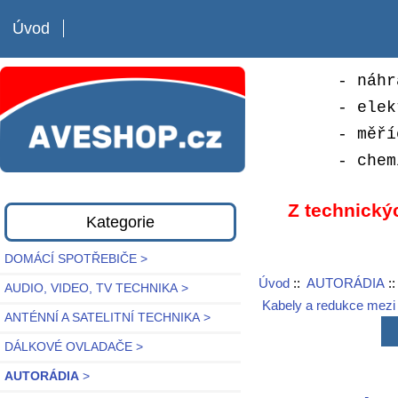
Úvod
- náhr
- elek
- měří
- chem
Z technický
Kategorie
DOMÁCÍ SPOTŘEBIČE >
Úvod
::
AUTORÁDIA
:
AUDIO, VIDEO, TV TECHNIKA >
Kabely a redukce mezi 
ANTÉNNÍ A SATELITNÍ TECHNIKA >
DÁLKOVÉ OVLADAČE >
AUTORÁDIA
>