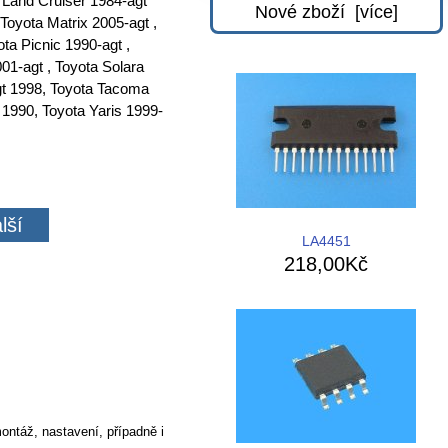
a Land Cruiser 1984-agt
Nové zboží [více]
Toyota Matrix 2005-agt ,
ta Picnic 1990-agt ,
01-agt , Toyota Solara
agt 1998, Toyota Tacoma
 1990, Toyota Yaris 1999-
lší
LA4451
218,00Kč
ontáž, nastavení, případně i