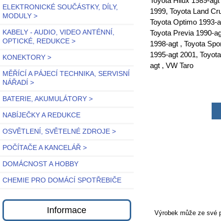
Toyota Hilux 1989-agt
ELEKTRONICKÉ SOUČÁSTKY, DÍLY,
1999, Toyota Land Cru
MODULY >
Toyota Optimo 1993-ag
Toyota Previa 1990-ag
KABELY - AUDIO, VIDEO ANTÉNNÍ,
OPTICKÉ, REDUKCE >
1998-agt , Toyota Spo
1995-agt 2001, Toyota
KONEKTORY >
agt , VW Taro
MĚŘÍCÍ A PÁJECÍ TECHNIKA, SERVISNÍ
NÁŘADÍ >
BATERIE, AKUMULÁTORY >
NABÍJEČKY A REDUKCE
OSVĚTLENÍ, SVĚTELNÉ ZDROJE >
POČÍTAČE A KANCELÁŘ >
DOMÁCNOST A HOBBY
CHEMIE PRO DOMÁCÍ SPOTŘEBIČE
Informace
Výrobek může ze své po