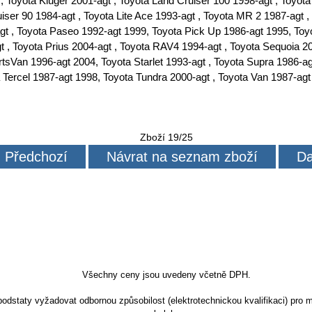
 , Toyota Kluger 2001-agt , Toyota Land Cruiser 100 1998-agt , Toyot
iser 90 1984-agt , Toyota Lite Ace 1993-agt , Toyota MR 2 1987-agt , 
t , Toyota Paseo 1992-agt 1999, Toyota Pick Up 1986-agt 1995, Toyo
t , Toyota Prius 2004-agt , Toyota RAV4 1994-agt , Toyota Sequoia 20
rtsVan 1996-agt 2004, Toyota Starlet 1993-agt , Toyota Supra 1986-
 Tercel 1987-agt 1998, Toyota Tundra 2000-agt , Toyota Van 1987-agt
Zboží 19/25
Předchozí
Návrat na seznam zboží
Da
Všechny ceny jsou uvedeny včetně DPH.
dstaty vyžadovat odbornou způsobilost (elektrotechnickou kvalifikaci) pro m