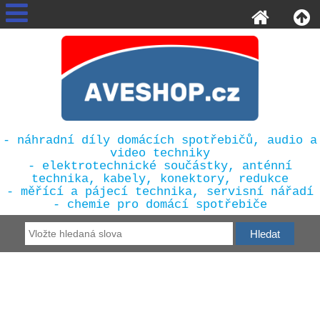
- náhradní díly domácích spotřebičů, audio a
video techniky
- elektrotechnické součástky, anténní
technika, kabely, konektory, redukce
- měřící a pájecí technika, servisní nářadí
- chemie pro domácí spotřebiče