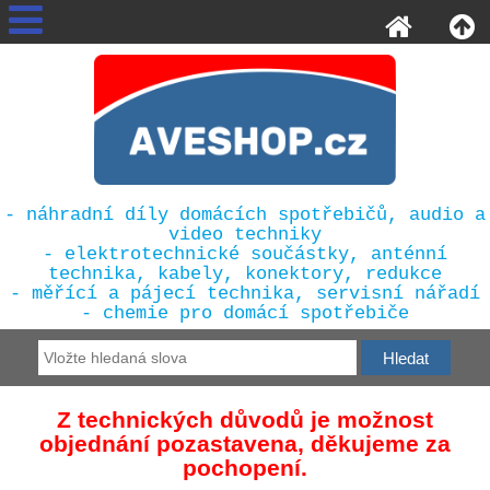
- náhradní díly domácích spotřebičů, audio a
video techniky
- elektrotechnické součástky, anténní
technika, kabely, konektory, redukce
- měřící a pájecí technika, servisní nářadí
- chemie pro domácí spotřebiče
Z technických důvodů je možnost
objednání pozastavena, děkujeme za
pochopení.