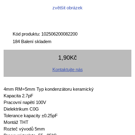
zvětšit obrázek
Kód produktu: 102506200082200
184 Balení skladem
1,90Kč
Kontaktujte nás
4mm RM=5mm Typ kondenzátoru keramický
Kapacita 2.7pF
Pracovní napětí 100V
Dielektrikum C0G
Tolerance kapacity ±0.25pF
Montáž THT
Rozteč vývodů 5mm