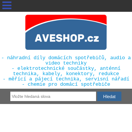
- náhradní díly domácích spotřebičů, audio a
video techniky
- elektrotechnické součástky, anténní
technika, kabely, konektory, redukce
- měřící a pájecí technika, servisní nářadí
- chemie pro domácí spotřebiče