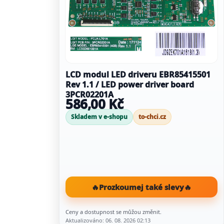
LCD modul LED driveru EBR85415501
Rev 1.1 / LED power driver board
3PCR02201A
586,00 Kč
Skladem v e-shopu
to-chci.cz
🔥
Prozkoumej také slevy
🔥
Ceny a dostupnost se můžou změnit.
Aktualizováno: 06. 08. 2026 02:13