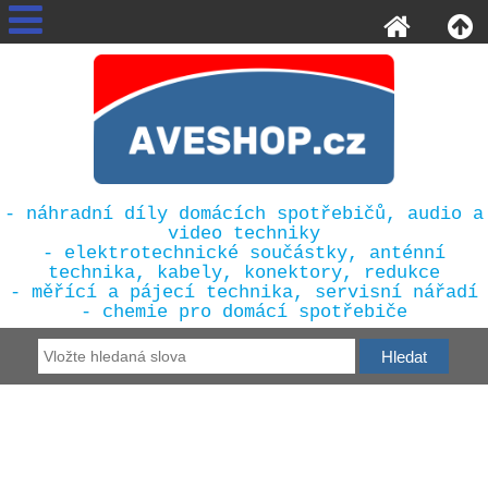
- náhradní díly domácích spotřebičů, audio a
video techniky
- elektrotechnické součástky, anténní
technika, kabely, konektory, redukce
- měřící a pájecí technika, servisní nářadí
- chemie pro domácí spotřebiče