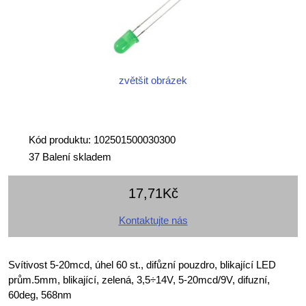
zvětšit obrázek
Kód produktu: 102501500030300
37 Balení skladem
17,71Kč
Kontaktujte nás
Svítivost 5-20mcd, úhel 60 st., difůzní pouzdro, blikající LED
prům.5mm, blikající, zelená, 3,5÷14V, 5-20mcd/9V, difuzní,
60deg, 568nm