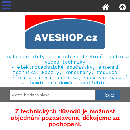
- náhradní díly domácích spotřebičů, audio a
video techniky
- elektrotechnické součástky, anténní
technika, kabely, konektory, redukce
- měřící a pájecí technika, servisní nářadí
- chemie pro domácí spotřebiče
Z technických důvodů je možnost
objednání pozastavena, děkujeme za
pochopení.