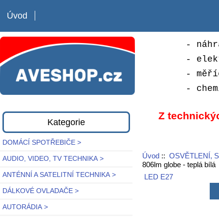
Úvod
- náhr
- elek
- měří
- chem
Z technický
Kategorie
DOMÁCÍ SPOTŘEBIČE >
Úvod
::
OSVĚTLENÍ, 
AUDIO, VIDEO, TV TECHNIKA >
806lm globe - teplá bílá
ANTÉNNÍ A SATELITNÍ TECHNIKA >
LED E27
DÁLKOVÉ OVLADAČE >
AUTORÁDIA >