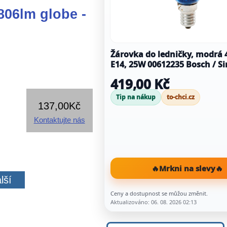
06lm globe -
Žárovka do ledničky, modrá 
E14, 25W 00612235 Bosch / S
419,00 Kč
Tip na nákup
to-chci.cz
137,00Kč
Kontaktujte nás
🔥
Mrkni na slevy
🔥
lší
Ceny a dostupnost se můžou změnit.
Aktualizováno: 06. 08. 2026 02:13