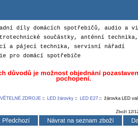
adní díly domácích spotřebičů, audio a v
trotechnické součástky, anténní technika
cí a pájecí technika, servisní nářadí
ie pro domácí spotřebiče
ch důvodů je možnost objednání pozastaven
pochopení.
SVĚTELNÉ ZDROJE
::
LED žárovky
::
LED E27
:: žárovka LED v
Zboží 12/1
Předchozí
Návrat na seznam zboží
Da