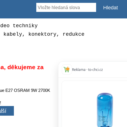
ideo techniky
, kabely, konektory, redukce
a, děkujeme za
Reklama · to-chci.cz
alue E27 OSRAM 9W 2700K
2
lší