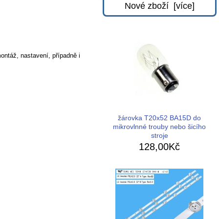
Nové zboží [více]
ontáž, nastavení, případně i
žárovka T20x52 BA15D do
mikrovlnné trouby nebo šicího
stroje
128,00Kč