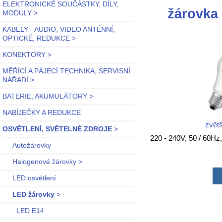
ELEKTRONICKÉ SOUČÁSTKY, DÍLY,
žárovka
MODULY >
KABELY - AUDIO, VIDEO ANTÉNNÍ,
OPTICKÉ, REDUKCE >
KONEKTORY >
MĚŘÍCÍ A PÁJECÍ TECHNIKA, SERVISNÍ
NÁŘADÍ >
BATERIE, AKUMULÁTORY >
NABÍJEČKY A REDUKCE
zvětš
OSVĚTLENÍ, SVĚTELNÉ ZDROJE
>
220 - 240V, 50 / 60H
Autožárovky
Halogenové žárovky >
LED osvětlení
LED žárovky
>
LED E14