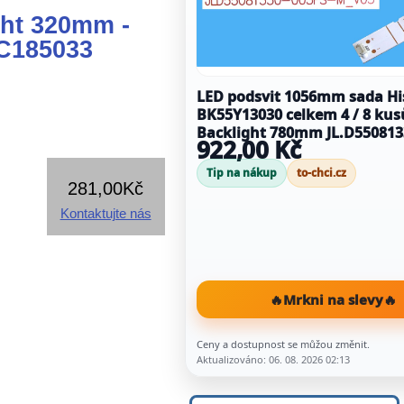
ght 320mm -
C185033
LED podsvit 1056mm sada Hi
BK55Y13030 celkem 4 / 8 kus
Backlight 780mm JL.D55081330-003FS-
922,00 Kč
M_V03 / CRH-BK55Y13030T04
REV2.2 / CRH-
Tip na nákup
to-chci.cz
BX55V1U513030T04128CL-Rev
281,00Kč
Kontaktujte nás
🔥
Mrkni na slevy
🔥
Ceny a dostupnost se můžou změnit.
Aktualizováno: 06. 08. 2026 02:13