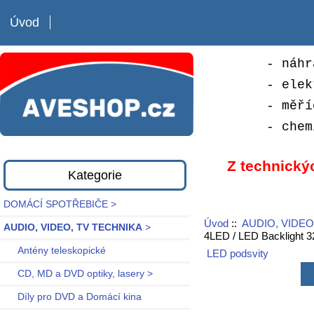
Úvod
- náhr
- elek
- měří
- chem
Z technický
Kategorie
DOMÁCÍ SPOTŘEBIČE >
Úvod
::
AUDIO, VIDEO
AUDIO, VIDEO, TV TECHNIKA
>
4LED / LED Backlight
Antény teleskopické
LED podsvity
CD, MD a DVD optiky, lasery >
Díly pro DVD a Domácí kina