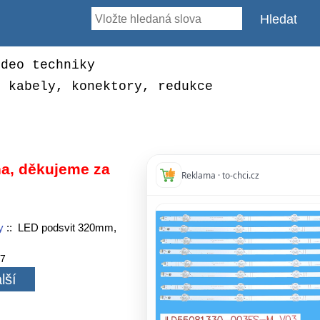
ideo techniky
, kabely, konektory, redukce
a, děkujeme za
Reklama · to-chci.cz
y
:: LED podsvit 320mm,
97
lší