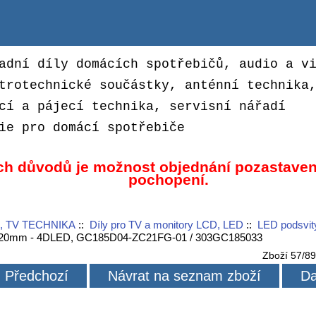
adní díly domácích spotřebičů, audio a v
trotechnické součástky, anténní technika
cí a pájecí technika, servisní nářadí
ie pro domácí spotřebiče
ch důvodů je možnost objednání pozastaven
pochopení.
, TV TECHNIKA
::
Díly pro TV a monitory LCD, LED
::
LED podsvit
 320mm - 4DLED, GC185D04-ZC21FG-01 / 303GC185033
Zboží 57/8
Předchozí
Návrat na seznam zboží
Da