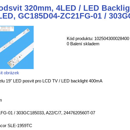
odsvit 320mm, 4LED / LED Backli
LED, GC185D04-ZC21FG-01 / 303G
Kód produktu: 102504300028400
0 Balení skladem
it obrázek
lu 19" LED posvit pro LCD TV / LED backlight 400mA
m
FG-01 / 303GC185033, A22/C/7, 2447620560T-07
encor SLE-1959TC