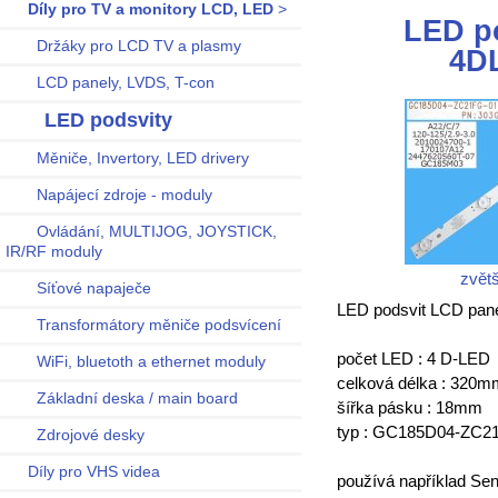
Díly pro TV a monitory LCD, LED
>
LED p
Držáky pro LCD TV a plasmy
4D
LCD panely, LVDS, T-con
LED podsvity
Měniče, Invertory, LED drivery
Napájecí zdroje - moduly
Ovládání, MULTIJOG, JOYSTICK,
IR/RF moduly
zvětš
Síťové napaječe
LED podsvit LCD pane
Transformátory měniče podsvícení
počet LED : 4 D-LED
WiFi, bluetoth a ethernet moduly
celková délka : 320m
Základní deska / main board
šířka pásku : 18mm
typ : GC185D04-ZC21
Zdrojové desky
Díly pro VHS videa
používá například S