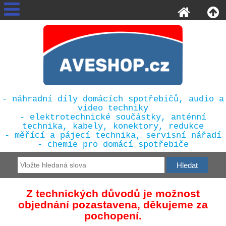
- náhradní díly domácích spotřebičů, audio a
video techniky
- elektrotechnické součástky, anténní
technika, kabely, konektory, redukce
- měřící a pájecí technika, servisní nářadí
- chemie pro domácí spotřebiče
Z technických důvodů je možnost
objednání pozastavena, děkujeme za
pochopení.