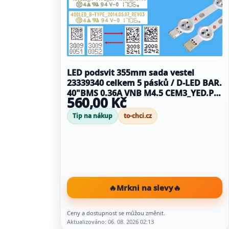
LED podsvit 355mm sada vestel
23339340 celkem 5 pásků / D-LED BAR.
40"BMS 0.36A VNB M4.5 CEM3_YED.PA
560,00 Kč
/ 30090051 + 30090052 / 4A + 1B
Tip na nákup
to-chci.cz
🔥
Mrkni na slevy
🔥
Ceny a dostupnost se můžou změnit.
Aktualizováno: 06. 08. 2026 02:13