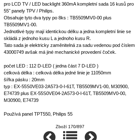
pro LCD TV / LED backlight 360mA kompletní sada 16 kusů pro
55" panely TPV / Philips.
Obsahuje tyto dva typy po 8ks : TB5509MV0-00 plus
TB5509MV1-00.
Jednotlivé typy mají identickou délku a jedna kompletní linie se
skládá z jednoho kusu L a jednoho kusu R.
Tato sada je elektricky zaměnitelná za sadu vedenou pod číslem
43000749 avšak má jiné mechanické provedení čoček.
počet LED : 112 D-LED ( jedna část 7 D-LED )
celková délka : celková délka jedné linie je 11050mm
šířka pásku : 20mm
typ : EX-55S0VE03-2A573-0-I-61T, TB5509MV1-00, M30900,
E74739 plus EX-55S0VE04-2A573-0-I-61T, TB5509MV0-00,
M30900, E74739
Používá panel TPT550, Philips 55
Zboží 170/897