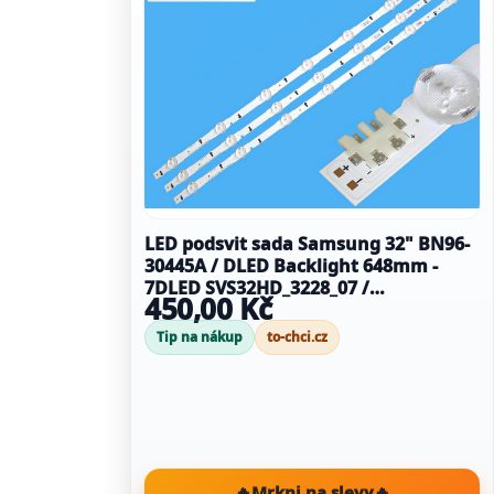
LED podsvit sada Samsung 32" BN96-
30445A / DLED Backlight 648mm -
7DLED SVS32HD_3228_07 /
450,00 Kč
BN9630446A / LM41-00099M / D4GE-
320DC0-R3
Tip na nákup
to-chci.cz
🔥
Mrkni na slevy
🔥