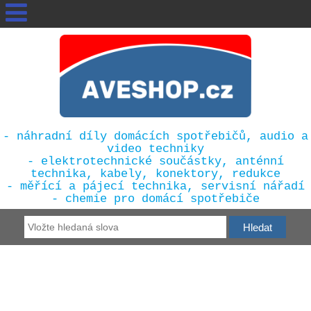
- náhradní díly domácích spotřebičů, audio a
video techniky
- elektrotechnické součástky, anténní
technika, kabely, konektory, redukce
- měřící a pájecí technika, servisní nářadí
- chemie pro domácí spotřebiče