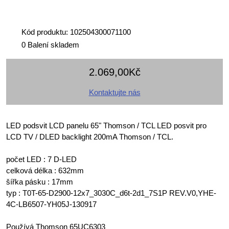
Kód produktu: 102504300071100
0 Balení skladem
2.069,00Kč
Kontaktujte nás
LED podsvit LCD panelu 65" Thomson / TCL LED posvit pro
LCD TV / DLED backlight 200mA Thomson / TCL.
počet LED : 7 D-LED
celková délka : 632mm
šířka pásku : 17mm
typ : T0T-65-D2900-12x7_3030C_d6t-2d1_7S1P REV.V0,YHE-
4C-LB6507-YH05J-130917
Používá Thomson 65UC6303