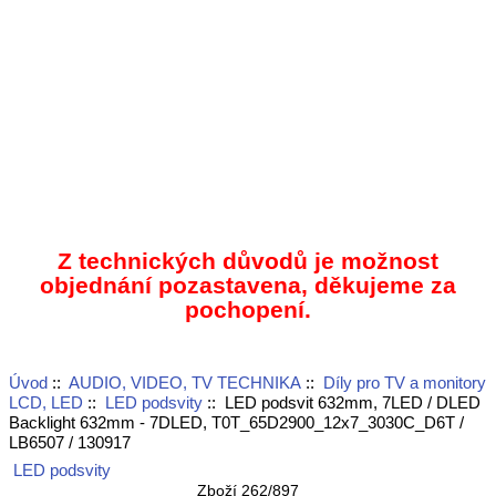
Z technických důvodů je možnost
objednání pozastavena, děkujeme za
pochopení.
Úvod
::
AUDIO, VIDEO, TV TECHNIKA
::
Díly pro TV a monitory
LCD, LED
::
LED podsvity
:: LED podsvit 632mm, 7LED / DLED
Backlight 632mm - 7DLED, T0T_65D2900_12x7_3030C_D6T /
LB6507 / 130917
LED podsvity
Zboží 262/897