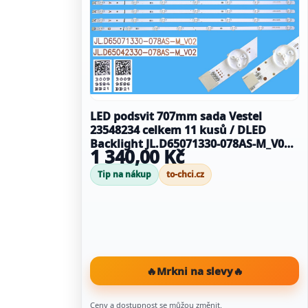
LED podsvit 707mm sada Vestel
23548234 celkem 11 kusů / DLED
Backlight JL.D65071330-078AS-M_V02 +
1 340,00 Kč
JL.D65042330-078AS-M_V02/ 30099584
+ 30099586 / 30101332 + 30101333
Tip na nákup
to-chci.cz
🔥
Mrkni na slevy
🔥
Ceny a dostupnost se můžou změnit.