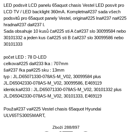
LED podsvit LCD panelu 65aquot chasis Vestel LED posvit pro
LCD TV / LED backlight 360mA. Kompletna#237 sada všech
podsvitů pro 65aquot panely Vestel, origina#225 lna#237 na#225
hradna#237 da#237 l.
Sada obsahuje 10 kusů ča#225 sti A ča#237 slo 30099584 nebo
30101332 a jeden kus ča#225 sti B ča#237 slo 30099586 nebo
30101333
počet LED : 78 D-LED
celkova#225 da#233 lka : 707mm
ša#237 řka pa#225 sku : 13mm
typ : JL.D65071330-078AS-M_V02, 30099584 plus
JL.D65042330-078AS-M_V02, 30099586, E469119
identicka#233 : JL.D65071330-078AS-M_V02, 30101332 plus
JL.D65042330-078AS-M_V02, 30101333, E469119
Použa#237 va#225 Vestel chasis 65aquot Hyundai
ULV65TS300SMART,
Zboží 288/897