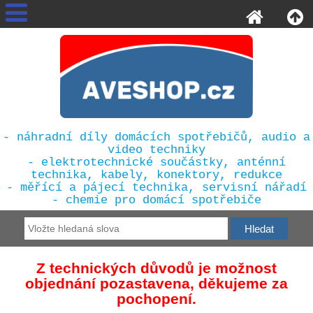
- náhradní díly domácích spotřebičů, audio a
video techniky
- elektrotechnické součástky, anténní
technika, kabely, konektory, redukce
- měřící a pájecí technika, servisní nářadí
- chemie pro domácí spotřebiče
Z technických důvodů je možnost
objednání pozastavena, děkujeme za
pochopení.