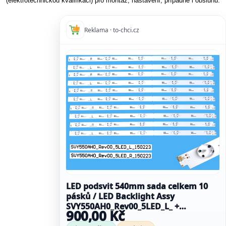
(elektrotechnickou kvalifikaci) pro montáž, nastavení, případně i obsluhu.
Reklama · to-chci.cz
LED podsvit 540mm sada celkem 10
pásků / LED Backlight Assy
SVY550AH0_Rev00_5LED_L_ +
900,00 Kč
SVY550AH0_Rev00_5LED_R_150223