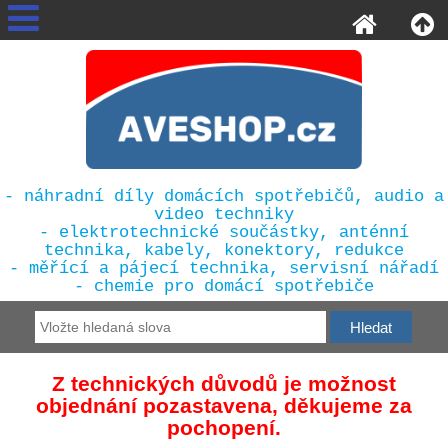
- náhradní díly domácích spotřebičů, audio a
video techniky
- elektrotechnické součástky, anténní
technika, kabely, konektory, redukce
- měřící a pájecí technika, servisní nářadí
- chemie pro domácí spotřebiče
Z technických důvodů je možnost
objednání pozastavena, děkujeme za
pochopení.