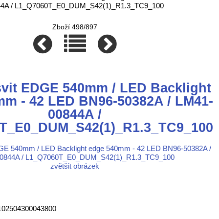
844A / L1_Q7060T_E0_DUM_S42(1)_R1.3_TC9_100
Zboží 498/897
vit EDGE 540mm / LED Backlight
mm - 42 LED BN96-50382A / LM41-
00844A /
T_E0_DUM_S42(1)_R1.3_TC9_100
zvětšit obrázek
 102504300043800