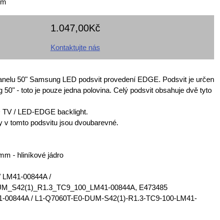
em
1.047,00Kč
Kontaktujte nás
nelu 50" Samsung LED podsvit provedení EDGE. Podsvit je určen
50" - toto je pouze jedna polovina. Celý podsvit obsahuje dvě tyto
 TV / LED-EDGE backlight.
v tomto podsvitu jsou dvoubarevné.
mm - hliníkové jádro
/ LM41-00844A /
M_S42(1)_R1.3_TC9_100_LM41-00844A, E473485
1-00844A / L1-Q7060T-E0-DUM-S42(1)-R1.3-TC9-100-LM41-