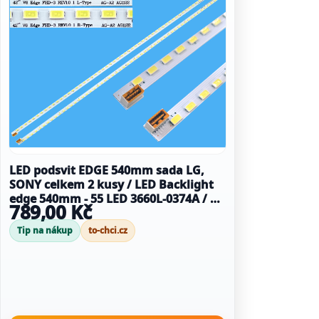
LED podsvit EDGE 540mm sada LG,
SONY celkem 2 kusy / LED Backlight
edge 540mm - 55 LED 3660L-0374A / 42
789,00 Kč
V6 EDGE FHD-3 L / 42 V6 EDGE FHD-3 R
Tip na nákup
to-chci.cz