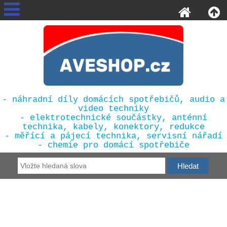
- náhradní díly domácích spotřebičů, audio a
video techniky
- elektrotechnické součástky, anténní
technika, kabely, konektory, redukce
- měřící a pájecí technika, servisní nářadí
- chemie pro domácí spotřebiče