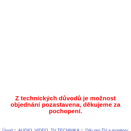
Z technických důvodů je možnost
objednání pozastavena, děkujeme za
pochopení.
Úvod
::
AUDIO, VIDEO, TV TECHNIKA
::
Díly pro TV a monitory