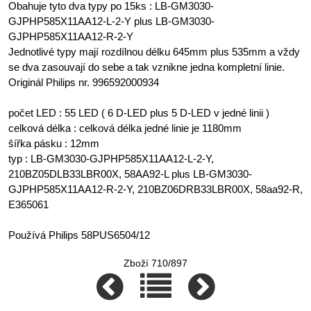
Obahuje tyto dva typy po 15ks : LB-GM3030-
GJPHP585X11AA12-L-2-Y plus LB-GM3030-
GJPHP585X11AA12-R-2-Y
Jednotlivé typy mají rozdílnou délku 645mm plus 535mm a vždy
se dva zasouvají do sebe a tak vznikne jedna kompletní linie.
Originál Philips nr. 996592000934
počet LED : 55 LED ( 6 D-LED plus 5 D-LED v jedné linii )
celková délka : celková délka jedné linie je 1180mm
šířka pásku : 12mm
typ : LB-GM3030-GJPHP585X11AA12-L-2-Y,
210BZ05DLB33LBR00X, 58AA92-L plus LB-GM3030-
GJPHP585X11AA12-R-2-Y, 210BZ06DRB33LBR00X, 58aa92-R,
E365061
Používá Philips 58PUS6504/12
Zboží 710/897