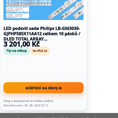
LED podsvit sada Philips LB-GM3030-
GJPHP585X11AA12 celkem 10 pásků /
DLED TOTAL ARRAY
3 201,00 Kč
210BZ06DRB33LBR00X +
210BZ05DLB33LBR00X /
Tip na nákup
to-chci.cz
705TLB58B33LBR00X / 996592000934
🔥
Mrkni na slevy
🔥
Ceny a dostupnost se můžou změnit.
Aktualizováno: 06. 08. 2026 02:13