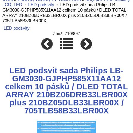
LCD, LED
::
LED podsvity
:: LED podsvit sada Philips LB-
GM3030-GJPHP585X11AA12 celkem 10 pásků / DLED TOTAL
ARRAY 210BZ06DRB33LBR00X plus 210BZ05DLB33LBR00X /
705TLB58B33LBR00X
LED podsvity
Zboží 710/897
LED podsvit sada Philips LB-
GM3030-GJPHP585X11AA12
celkem 10 pásků / DLED TOTAL
ARRAY 210BZ06DRB33LBR00X
plus 210BZ05DLB33LBR00X /
705TLB58B33LBR00X