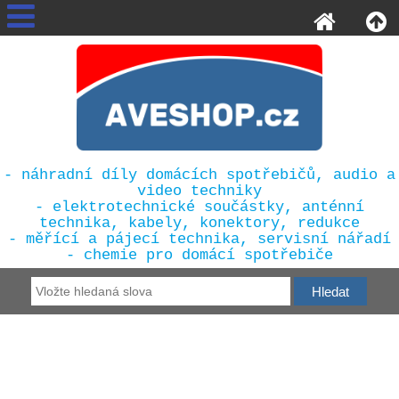
- náhradní díly domácích spotřebičů, audio a
video techniky
- elektrotechnické součástky, anténní
technika, kabely, konektory, redukce
- měřící a pájecí technika, servisní nářadí
- chemie pro domácí spotřebiče