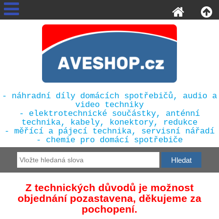
- náhradní díly domácích spotřebičů, audio a
video techniky
- elektrotechnické součástky, anténní
technika, kabely, konektory, redukce
- měřící a pájecí technika, servisní nářadí
- chemie pro domácí spotřebiče
Z technických důvodů je možnost
objednání pozastavena, děkujeme za
pochopení.