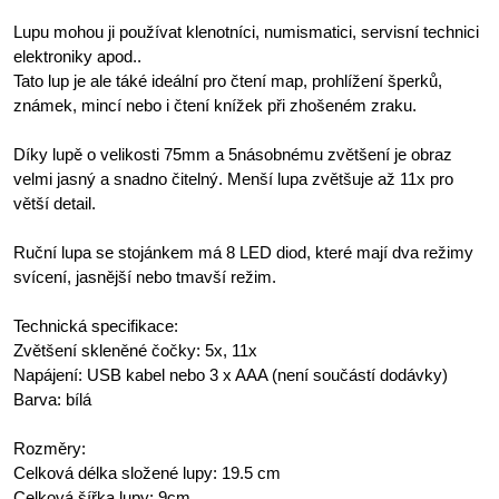
Lupu mohou ji používat klenotníci, numismatici, servisní technici
elektroniky apod..
Tato lup je ale táké ideální pro čtení map, prohlížení šperků,
známek, mincí nebo i čtení knížek při zhošeném zraku.
Díky lupě o velikosti 75mm a 5násobnému zvětšení je obraz
velmi jasný a snadno čitelný. Menší lupa zvětšuje až 11x pro
větší detail.
Ruční lupa se stojánkem má 8 LED diod, které mají dva režimy
svícení, jasnější nebo tmavší režim.
Technická specifikace:
Zvětšení skleněné čočky: 5x, 11x
Napájení: USB kabel nebo 3 x AAA (není součástí dodávky)
Barva: bílá
Rozměry:
Celková délka složené lupy: 19.5 cm
Celková šířka lupy: 9cm