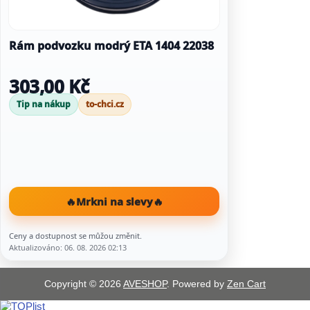
Rám podvozku modrý ETA 1404 22038
303,00 Kč
Tip na nákup
to-chci.cz
🔥
Mrkni na slevy
🔥
Ceny a dostupnost se můžou změnit.
Aktualizováno: 06. 08. 2026 02:13
Copyright © 2026
AVESHOP
. Powered by
Zen Cart