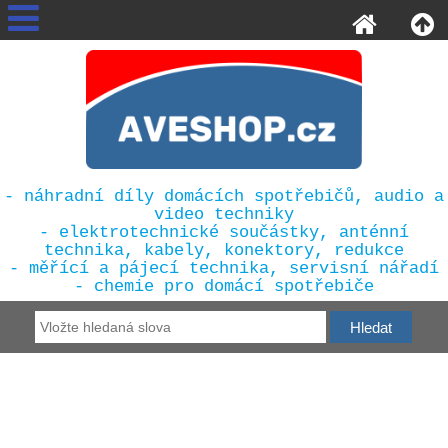
- náhradní díly domácích spotřebičů, audio a
video techniky
- elektrotechnické součástky, anténní
technika, kabely, konektory, redukce
- měřící a pájecí technika, servisní nářadí
- chemie pro domácí spotřebiče