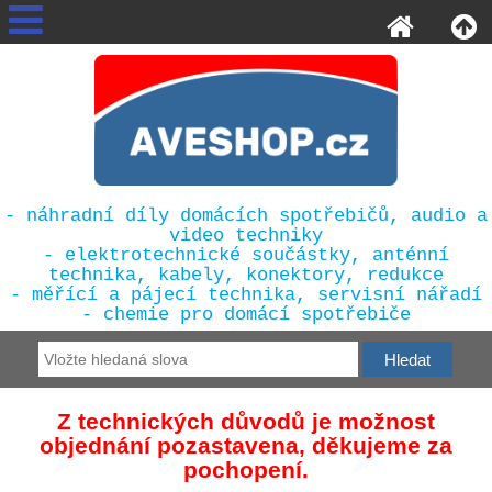
- náhradní díly domácích spotřebičů, audio a
video techniky
- elektrotechnické součástky, anténní
technika, kabely, konektory, redukce
- měřící a pájecí technika, servisní nářadí
- chemie pro domácí spotřebiče
Z technických důvodů je možnost
objednání pozastavena, děkujeme za
pochopení.