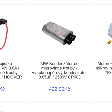
jistka
MW Kondenzátor do
Motorek
 VN 0.8A /
mikrovlnné trouby -
mikrovl
lné trouby
vysokonapěťový kondenzátor
2F3
Y / HOOVER
0.85uF / 2500V CP603
Kč
422,00Kč