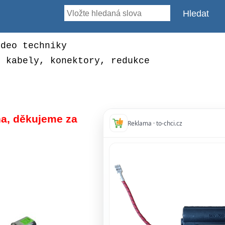
ideo techniky
, kabely, konektory, redukce
a, děkujeme za
Reklama · to-chci.cz