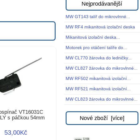
Nejprodávanější
MW GT143 talíř do mikrovlnné...
MW RF4 mikanitová izolační deska
Mikanitová izolační deska...
Motorek pro otáčení talíře do...
MW CL770 žárovka do ledničky...
MW CL827 žárovka do mikrovlnné...
MW RF502 mikanitová izolační...
MW RF521 mikanitová izolační...
MW CL823 žárovka do mikrovlnné...
ospínač VT16031C
LY s páčkou 54mm
Nové zboží [více]
53,00Kč