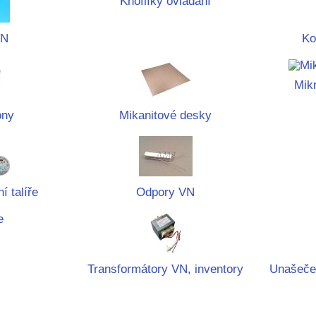
Knoflíky ovládání
VN
Ko
Mik
ony
Mikanitové desky
í talíře
Odpory VN
Transformátory VN, inventory
Unašeče t