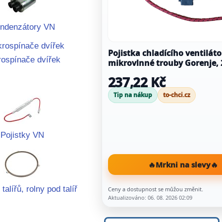
ndenzátory VN
Pojistka chladícího ventilát
rospínače dvířek
mikrovlnné trouby Gorenje, 
237,22 Kč
Tip na nákup
to-chci.cz
Pojistky VN
🔥
Mrkni na slevy
🔥
alířů, rolny pod talíř
Ceny a dostupnost se můžou změnit.
Aktualizováno: 06. 08. 2026 02:09