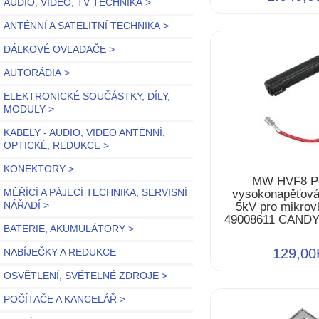
AUDIO, VIDEO, TV TECHNIKA >
ANTÉNNÍ A SATELITNÍ TECHNIKA >
DÁLKOVÉ OVLADAČE >
AUTORÁDIA >
ELEKTRONICKÉ SOUČÁSTKY, DÍLY,
MODULY >
KABELY - AUDIO, VIDEO ANTÉNNÍ,
OPTICKÉ, REDUKCE >
KONEKTORY >
MW HVF8 Po
vysokonapěťová
MĚŘÍCÍ A PÁJECÍ TECHNIKA, SERVISNÍ
5kV pro mikrov
NÁŘADÍ >
49008611 CAND
BATERIE, AKUMULÁTORY >
129,00
NABÍJEČKY A REDUKCE
OSVĚTLENÍ, SVĚTELNÉ ZDROJE >
POČÍTAČE A KANCELÁŘ >