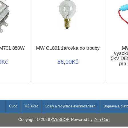
AM701 850W
MW CL801 žárovka do trouby
MW
vysok
5kV D
0Kč
56,00Kč
pro
Úvod
Můj účet
Obaly a recyklace elektrozařízení
Doprava a plat
Copyright © 2026
AVESHOP
. Powered by
Zen Cart