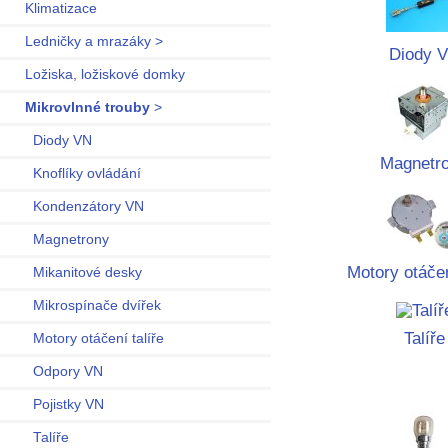
Klimatizace
Ledničky a mrazáky >
Diody 
Ložiska, ložiskové domky
Mikrovlnné trouby
>
Diody VN
Magnetr
Knoflíky ovládání
Kondenzátory VN
Magnetrony
Motory otáčen
Mikanitové desky
Mikrospínače dvířek
Talíře
Motory otáčení talíře
Odpory VN
Pojistky VN
Talíře