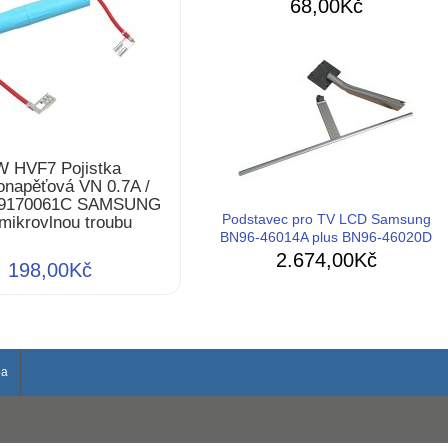
68,00Kč
 HVF7 Pojistka
onapěťová VN 0.7A /
E9170061C SAMSUNG
Podstavec pro TV LCD Samsung
 mikrovlnou troubu
BN96-46014A plus BN96-46020D
2.674,00Kč
198,00Kč
ba