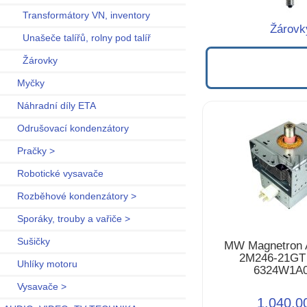
Transformátory VN, inventory
Žárovk
Unašeče talířů, rolny pod talíř
Žárovky
Myčky
Náhradní díly ETA
Odrušovací kondenzátory
Pračky >
Robotické vysavače
Rozběhové kondenzátory >
Sporáky, trouby a vařiče >
Sušičky
MW Magnetron
2M246-21GT
Uhlíky motoru
6324W1A
Vysavače >
1.040,0