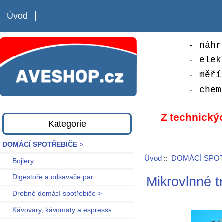
Úvod
- náhr
- elek
- měří
- chem
Z technický
Kategorie
DOMÁCÍ SPOTŘEBIČE
>
Úvod
::
DOMÁCÍ SPO
Bojlery
Digestoře a odsavače par
Mikrovlnné t
Drobné domácí spotřebiče >
Kávovary, kávomaty a espressa