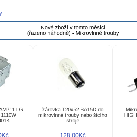
y
Nové zboží v tomto měsíci
(řazeno náhodně) - Mikrovlnné trouby
 AM711 LG
žárovka T20x52 BA15D do
Mikr
 1110W
mikrovlnné trouby nebo šicího
HIGH
001K
stroje
0Kč
128,00Kč