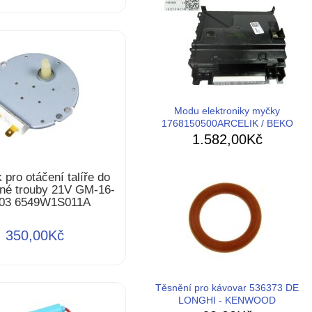
Modu elektroniky myčky
1768150500ARCELIK / BEKO
1.582,00Kč
 pro otáčení talíře do
nné trouby 21V GM-16-
03 6549W1S011A
350,00Kč
Těsnění pro kávovar 536373 DE
LONGHI - KENWOOD