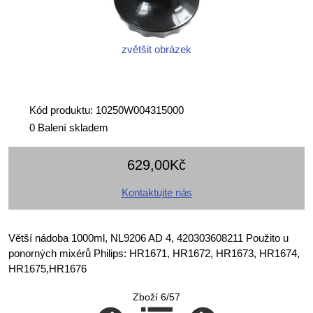
zvětšit obrázek
Kód produktu: 10250W004315000
0 Balení skladem
629,00Kč
Kontaktujte nás
Větší nádoba 1000ml, NL9206 AD 4, 420303608211 Použito u
ponorných mixérů Philips: HR1671, HR1672, HR1673, HR1674,
HR1675,HR1676
Zboží 6/57