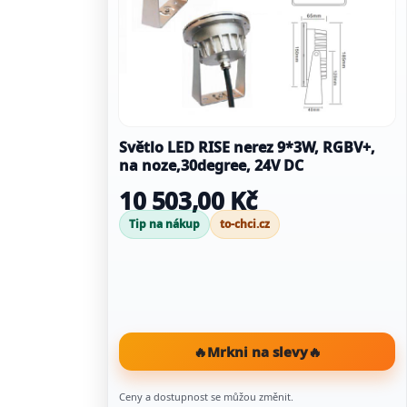
Světlo LED RISE nerez 9*3W, RGBV+,
na noze,30degree, 24V DC
10 503,00 Kč
Tip na nákup
to-chci.cz
🔥
Mrkni na slevy
🔥
Ceny a dostupnost se můžou změnit.