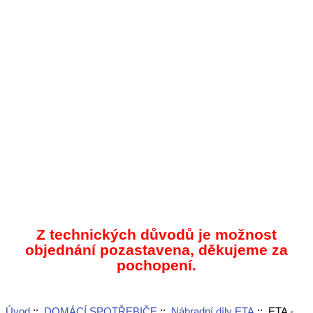
Z technických důvodů je možnost
objednání pozastavena, děkujeme za
pochopení.
Úvod
::
DOMÁCÍ SPOTŘEBIČE
::
Náhradní díly ETA
:: ETA -