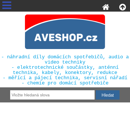
- náhradní díly domácích spotřebičů, audio a
video techniky
- elektrotechnické součástky, anténní
technika, kabely, konektory, redukce
- měřící a pájecí technika, servisní nářadí
- chemie pro domácí spotřebiče