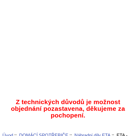
Z technických důvodů je možnost
objednání pozastavena, děkujeme za
pochopení.
Úvod
::
DOMÁCÍ SPOTŘEBIČE
::
Náhradní díly ETA
:: ETA -