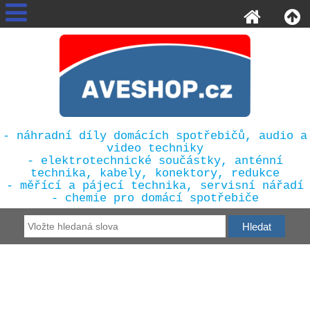
- náhradní díly domácích spotřebičů, audio a
video techniky
- elektrotechnické součástky, anténní
technika, kabely, konektory, redukce
- měřící a pájecí technika, servisní nářadí
- chemie pro domácí spotřebiče