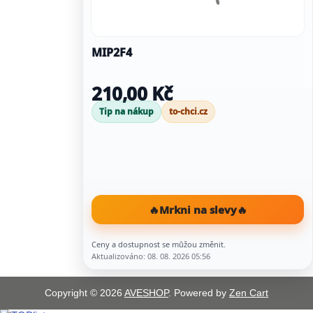
MIP2F4
210,00 Kč
Tip na nákup
to-chci.cz
🔥
Mrkni na slevy
🔥
Ceny a dostupnost se můžou změnit.
Aktualizováno: 08. 08. 2026 05:56
Copyright © 2026
AVESHOP
. Powered by
Zen Cart