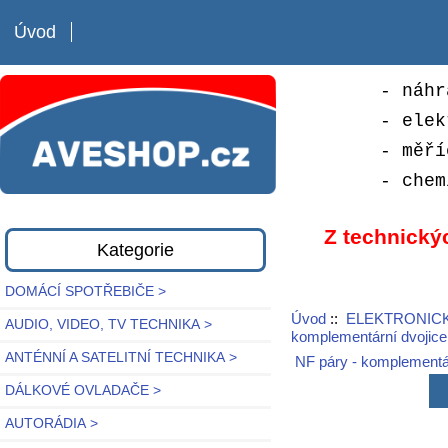
Úvod
- náhr
- elek
- měří
- chem
Z technický
Kategorie
DOMÁCÍ SPOTŘEBIČE >
Úvod
::
ELEKTRONICK
AUDIO, VIDEO, TV TECHNIKA >
komplementární dvojice
ANTÉNNÍ A SATELITNÍ TECHNIKA >
NF páry - komplementár
DÁLKOVÉ OVLADAČE >
AUTORÁDIA >