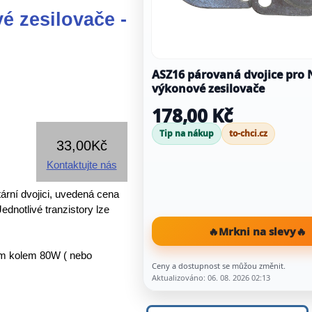
 zesilovače -
ASZ16 párovaná dvojice pro NF
výkonové zesilovače
178,00 Kč
Tip na nákup
to-chci.cz
33,00Kč
Kontaktujte nás
ní dvojici, uvedená cena
Jednotlivé tranzistory lze
🔥
Mrkni na slevy
🔥
em kolem 80W ( nebo
Ceny a dostupnost se můžou změnit.
Aktualizováno: 06. 08. 2026 02:13