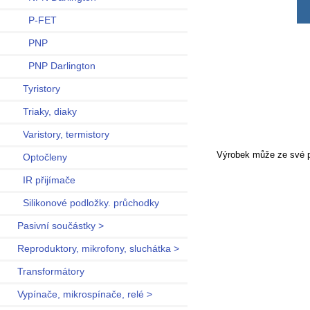
P-FET
PNP
PNP Darlington
Tyristory
Triaky, diaky
Varistory, termistory
Výrobek může ze své po
Optočleny
IR přijímače
Silikonové podložky. průchodky
Pasivní součástky >
Reproduktory, mikrofony, sluchátka >
Transformátory
Vypínače, mikrospínače, relé >