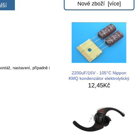
Nové zboží [více]
lší
ontáž, nastavení, případně i
2200uF/16V - 105°C Nippon
KMQ kondenzátor elektrolytický
12,45Kč