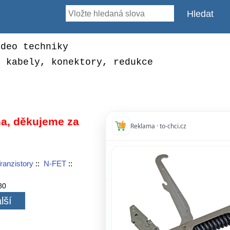
ideo techniky
, kabely, konektory, redukce
a, děkujeme za
Reklama · to-chci.cz
ranzistory
::
N-FET
::
80
lší