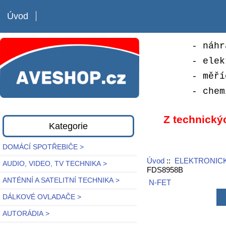
Úvod
- náhr
- elek
- měří
- chem
Z technický
Kategorie
DOMÁCÍ SPOTŘEBIČE >
Úvod
::
ELEKTRONICK
AUDIO, VIDEO, TV TECHNIKA >
FDS8958B
ANTÉNNÍ A SATELITNÍ TECHNIKA >
N-FET
DÁLKOVÉ OVLADAČE >
AUTORÁDIA >