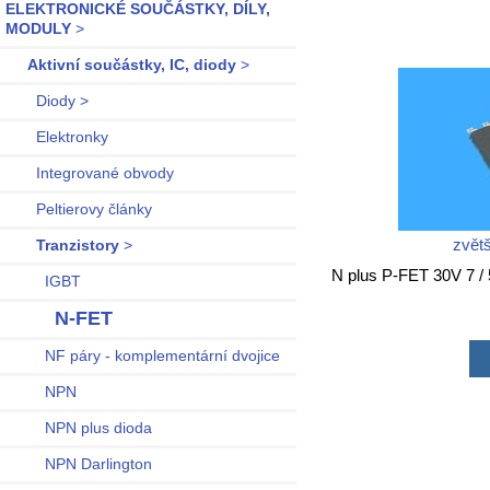
ELEKTRONICKÉ SOUČÁSTKY, DÍLY,
MODULY
>
Aktivní součástky, IC, diody
>
Diody >
Elektronky
Integrované obvody
Peltierovy články
zvětš
Tranzistory
>
N plus P-FET 30V 7 /
IGBT
N-FET
NF páry - komplementární dvojice
NPN
NPN plus dioda
NPN Darlington