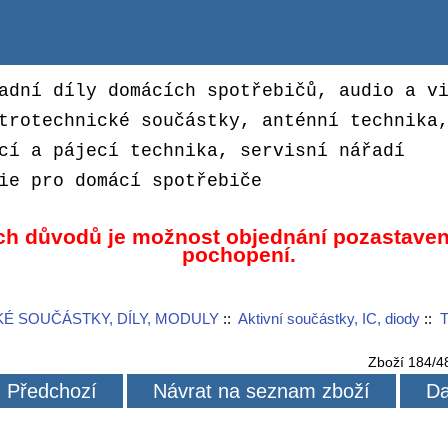
adní díly domácích spotřebičů, audio a v
trotechnické součástky, anténní technika
cí a pájecí technika, servisní nářadí
ie pro domácí spotřebiče
ch důvodů je možnost objednání pozastaven
pochopení.
É SOUČÁSTKY, DÍLY, MODULY
::
Aktivní součástky, IC, diody
::
T
Zboží 184/4
Předchozí
Návrat na seznam zboží
Da