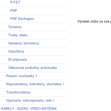
P-FET
PNP
PNP Darlington
Výrobek může ze své po
Tyristory
Triaky, diaky
Varistory, termistory
Optočleny
IR přijímače
Silikonové podložky. průchodky
Pasivní součástky >
Reproduktory, mikrofony, sluchátka >
Transformátory
Vypínače, mikrospínače, relé >
KABELY - AUDIO, VIDEO ANTÉNNÍ,