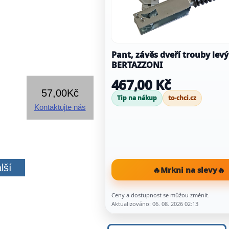
Pant, závěs dveří trouby lev
BERTAZZONI
467,00 Kč
57,00Kč
Tip na nákup
to-chci.cz
Kontaktujte nás
lší
🔥
Mrkni na slevy
🔥
Ceny a dostupnost se můžou změnit.
Aktualizováno: 06. 08. 2026 02:13