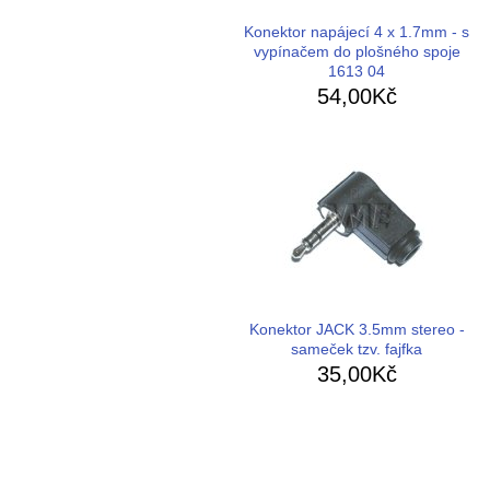
Konektor napájecí 4 x 1.7mm - s
vypínačem do plošného spoje
1613 04
54,00Kč
Konektor JACK 3.5mm stereo -
sameček tzv. fajfka
35,00Kč