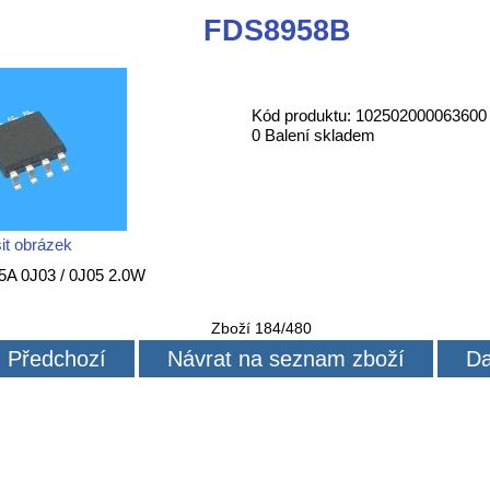
FDS8958B
Kód produktu: 102502000063600
0 Balení skladem
it obrázek
 5A 0J03 / 0J05 2.0W
Zboží 184/480
Předchozí
Návrat na seznam zboží
Da