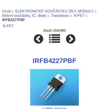
Úvod
::
ELEKTRONICKÉ SOUČÁSTKY, DÍLY, MODULY
::
Aktivní součástky, IC, diody
::
Tranzistory
::
N-FET
::
IRFB4227PBF
N-FET
Zboží 256/480
IRFB4227PBF
zvětšit obrázek