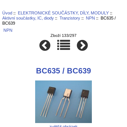
Úvod
::
ELEKTRONICKÉ SOUČÁSTKY, DÍLY, MODULY
::
Aktivní součástky, IC, diody
::
Tranzistory
::
NPN
:: BC635 /
BC639
NPN
Zboží 133/297
BC635 / BC639
zvětšit obrázek