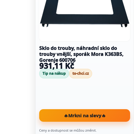
Sklo do trouby, náhradní sklo do
trouby vnější, sporák Mora K363BS,
Gorenje 600706
931,11 Kč
Tip na nákup
to-chci.cz
🔥
Mrkni na slevy
🔥
Ceny a dostupnost se můžou změnit.