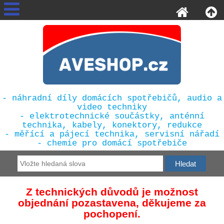
- náhradní díly domácích spotřebičů, audio a
video techniky
- elektrotechnické součástky, anténní
technika, kabely, konektory, redukce
- měřící a pájecí technika, servisní nářadí
- chemie pro domácí spotřebiče
Z technických důvodů je možnost
objednání pozastavena, děkujeme za
pochopení.