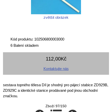
zvětšit obrázek
Kód produktu: 102506800003000
6 Balení skladem
112,00Kč
Kontaktujte nás
sestava topného tělesa Díl je shodný pro pájecí stabice ZD929B,
ZD929C a identické stanice prodávané pod jinou obchodní
značkou.
Zboží 97/150