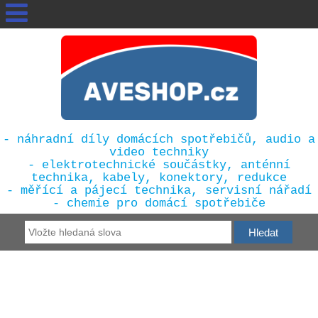
- náhradní díly domácích spotřebičů, audio a
video techniky
- elektrotechnické součástky, anténní
technika, kabely, konektory, redukce
- měřící a pájecí technika, servisní nářadí
- chemie pro domácí spotřebiče