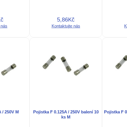
Kč
5,86Kč
 nás
Kontaktujte nás
K
A / 250V M
Pojistka F 0.125A / 250V balení 10
Pojistka F 
ks M