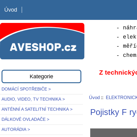
Úvod
- náhr
- elek
- měří
- chem
Z technický
Kategorie
DOMÁCÍ SPOTŘEBIČE >
Úvod
::
ELEKTRONICK
AUDIO, VIDEO, TV TECHNIKA >
ANTÉNNÍ A SATELITNÍ TECHNIKA >
Pojistky F r
DÁLKOVÉ OVLADAČE >
AUTORÁDIA >