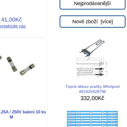
Nejprodávanější
41,00Kč
Nové zboží [více]
ontaktujte nás
Topné těleso pračky Whirlpool
481925928796
332,00Kč
0.25A / 250V balení 10 ks
M