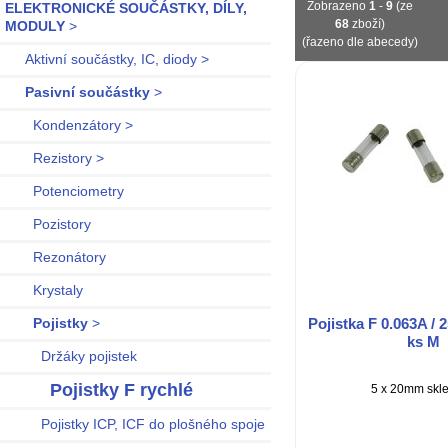
Zobrazeno
1
-
9
(ze
ELEKTRONICKÉ SOUČÁSTKY, DÍLY,
68
zboží)
MODULY
>
(řazeno dle abecedy)
Aktivní součástky, IC, diody >
Pasivní součástky
>
Kondenzátory >
Rezistory >
Potenciometry
Pozistory
Rezonátory
Krystaly
Pojistka F 0.063A / 
Pojistky
>
ks M
Držáky pojistek
Pojistky F rychlé
5 x 20mm skl
Pojistky ICP, ICF do plošného spoje