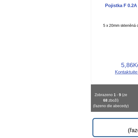
Pojistka F 0.2A
5 x 20mm skleněná c
5,86K
Kontaktujte
Zobrazeno
1
-
9
(ze
68
zboží)
(řazeno dle abecedy)
(řa