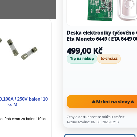
Deska elektroniky tyčového 
Eta Moneto 6449 ( ETA 6449 0
499,00 Kč
Tip na nákup
to-chci.cz
0.100A / 250V balení 10
🔥
Mrkni na slevy
🔥
ks M
Ceny a dostupnost se můžou změnit.
eněná cena za balení 10 ks
Aktualizováno: 06. 08. 2026 02:13