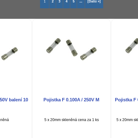
1
2
3
4
5
...
[Další »]
250V balení 10
Pojistka F 0.100A / 250V M
Pojistka F 
eněná
5 x 20mm skleněná cena za 1 ks
5 x 20mm skl