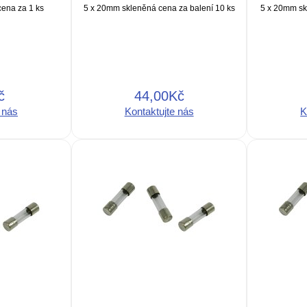
ena za 1 ks
5 x 20mm skleněná cena za balení 10 ks
5 x 20mm sk
č
44,00Kč
 nás
Kontaktujte nás
K