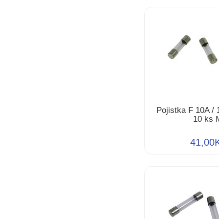
Pojistka F 10A /
10 ks 
41,00