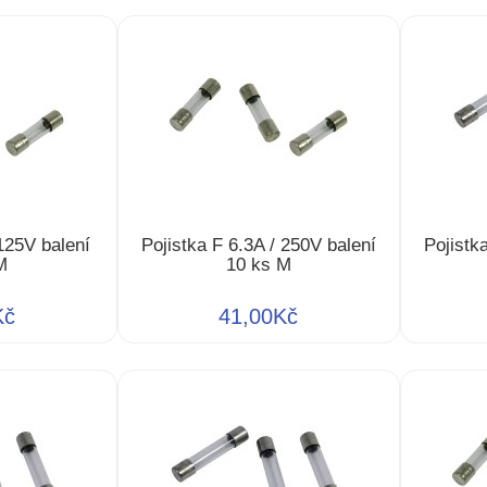
 125V balení
Pojistka F 6.3A / 250V balení
Pojistk
M
10 ks M
Kč
41,00Kč