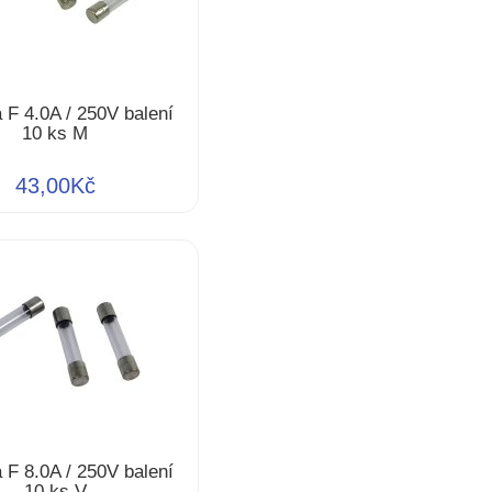
a F 4.0A / 250V balení
10 ks M
43,00Kč
a F 8.0A / 250V balení
10 ks V