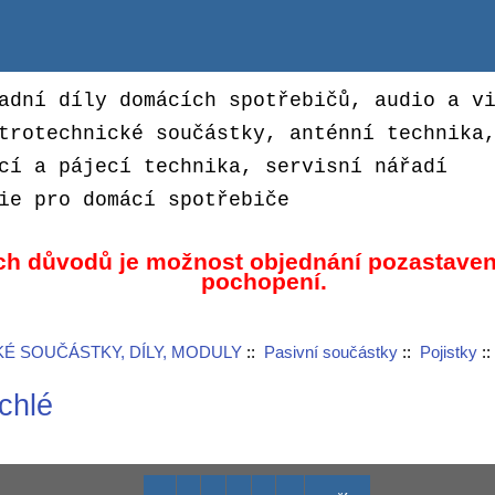
adní díly domácích spotřebičů, audio a v
trotechnické součástky, anténní technika
cí a pájecí technika, servisní nářadí
ie pro domácí spotřebiče
ch důvodů je možnost objednání pozastaven
pochopení.
É SOUČÁSTKY, DÍLY, MODULY
::
Pasivní součástky
::
Pojistky
::
ychlé