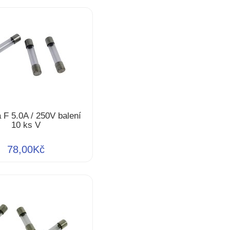
a F 5.0A / 250V balení
10 ks V
78,00Kč