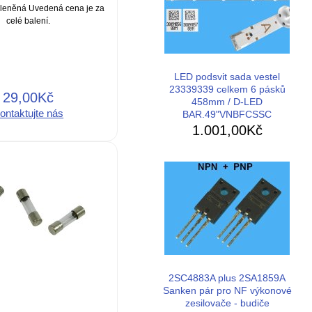
leněná Uvedená cena je za
celé balení.
LED podsvit sada vestel
23339339 celkem 6 pásků
29,00Kč
458mm / D-LED
ontaktujte nás
BAR.49"VNBFCSSC
1.001,00Kč
2SC4883A plus 2SA1859A
Sanken pár pro NF výkonové
zesilovače - budiče