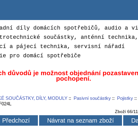
adní díly domácích spotřebičů, audio a v
trotechnické součástky, anténní technika
cí a pájecí technika, servisní nářadí
ie pro domácí spotřebiče
ch důvodů je možnost objednání pozastaven
pochopení.
É SOUČÁSTKY, DÍLY, MODULY
::
Pasivní součástky
::
Pojistky
:
AF024L
Zboží 66/1
Předchozí
Návrat na seznam zboží
Da