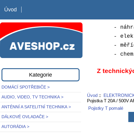
Úvod
- náhr
- elek
- měří
- chem
Z technický
Kategorie
DOMÁCÍ SPOTŘEBIČE >
Úvod
::
ELEKTRONICK
AUDIO, VIDEO, TV TECHNIKA >
Pojistka T 20A / 500V 
ANTÉNNÍ A SATELITNÍ TECHNIKA >
Pojistky T pomalé
DÁLKOVÉ OVLADAČE >
AUTORÁDIA >