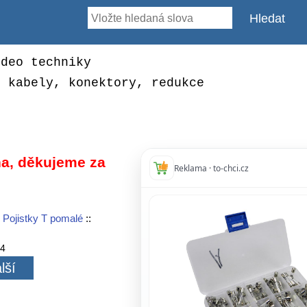
ideo techniky
, kabely, konektory, redukce
a, děkujeme za
Reklama · to-chci.cz
:
Pojistky T pomalé
::
14
lší