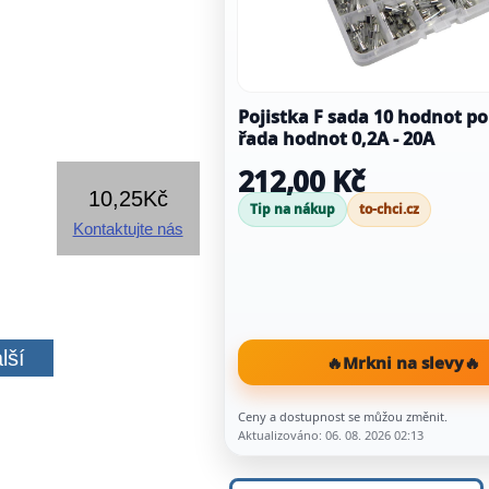
Pojistka F sada 10 hodnot po
řada hodnot 0,2A - 20A
212,00 Kč
10,25Kč
Tip na nákup
to-chci.cz
Kontaktujte nás
lší
🔥
Mrkni na slevy
🔥
Ceny a dostupnost se můžou změnit.
Aktualizováno: 06. 08. 2026 02:13