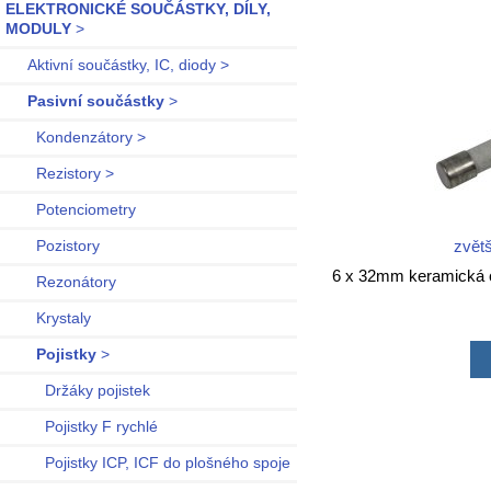
ELEKTRONICKÉ SOUČÁSTKY, DÍLY,
MODULY
>
Aktivní součástky, IC, diody >
Pasivní součástky
>
Kondenzátory >
Rezistory >
Potenciometry
zvětš
Pozistory
6 x 32mm keramická 
Rezonátory
Krystaly
Pojistky
>
Držáky pojistek
Pojistky F rychlé
Pojistky ICP, ICF do plošného spoje