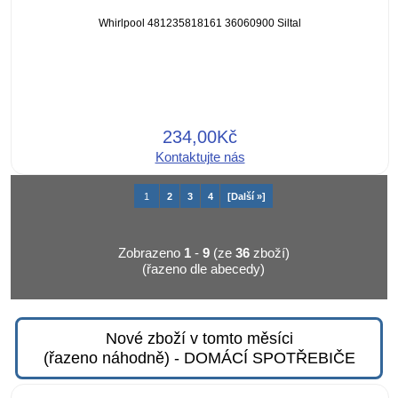
Whirlpool 481235818161 36060900 Siltal
234,00Kč
Kontaktujte nás
1
2
3
4
[Další »]
Zobrazeno
1
-
9
(ze
36
zboží)
(řazeno dle abecedy)
Nové zboží v tomto měsíci
(řazeno náhodně) - DOMÁCÍ SPOTŘEBIČE