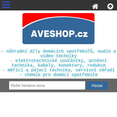
- náhradní díly domácích spotřebičů, audio a
video techniky
- elektrotechnické součástky, anténní
technika, kabely, konektory, redukce
- měřící a pájecí technika, servisní nářadí
- chemie pro domácí spotřebiče