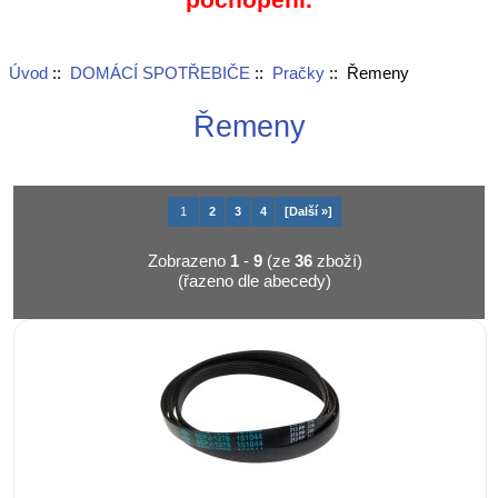
Úvod
::
DOMÁCÍ SPOTŘEBIČE
::
Pračky
:: Řemeny
Řemeny
1
2
3
4
[Další »]
Zobrazeno
1
-
9
(ze
36
zboží)
(řazeno dle abecedy)