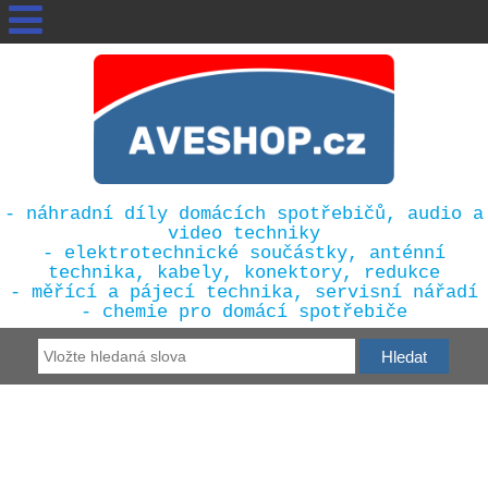
- náhradní díly domácích spotřebičů, audio a
video techniky
- elektrotechnické součástky, anténní
technika, kabely, konektory, redukce
- měřící a pájecí technika, servisní nářadí
- chemie pro domácí spotřebiče