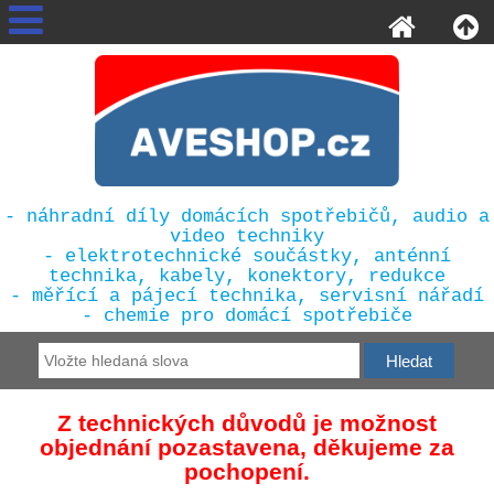
- náhradní díly domácích spotřebičů, audio a
video techniky
- elektrotechnické součástky, anténní
technika, kabely, konektory, redukce
- měřící a pájecí technika, servisní nářadí
- chemie pro domácí spotřebiče
Z technických důvodů je možnost
objednání pozastavena, děkujeme za
pochopení.