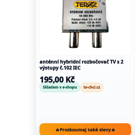
anténní hybridní rozbočovač TV s 2
výstupy č.102 IEC
195,00 Kč
Skladem v e-shopu
to-chci.cz
🔥
Prozkoumej také slevy
🔥