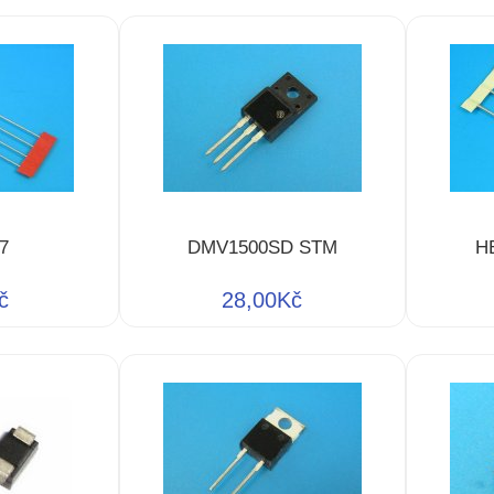
7
DMV1500SD STM
H
č
28,00Kč