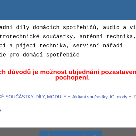
adní díly domácích spotřebičů, audio a v
trotechnické součástky, anténní technika
cí a pájecí technika, servisní nářadí
ie pro domácí spotřebiče
ch důvodů je možnost objednání pozastaven
pochopení.
É SOUČÁSTKY, DÍLY, MODULY
::
Aktivní součástky, IC, diody
::
D
y