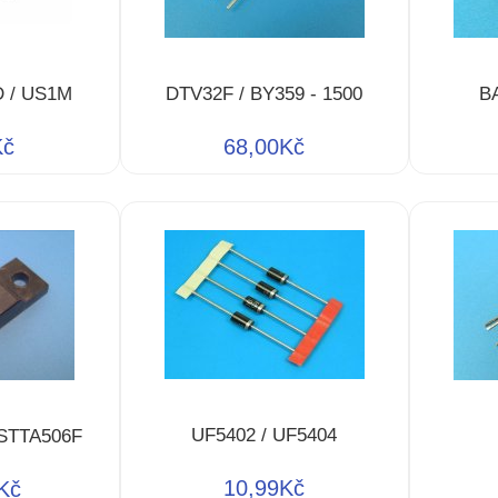
D / US1M
DTV32F / BY359 - 1500
B
Kč
68,00Kč
UF5402 / UF5404
 STTA506F
10,99Kč
Kč