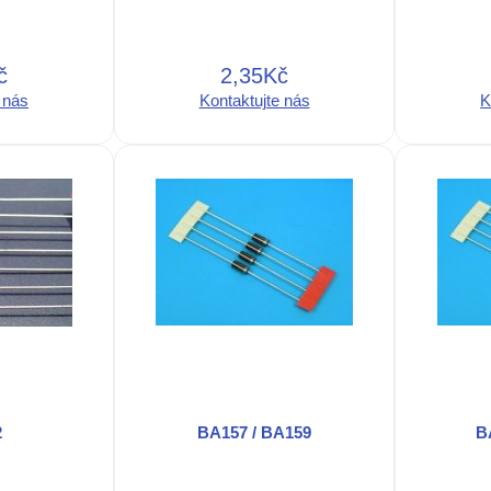
č
2,35Kč
 nás
Kontaktujte nás
K
2
BA157 / BA159
B