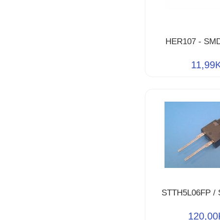
HER107 - SM
11,99
STTH5L06FP /
120,00