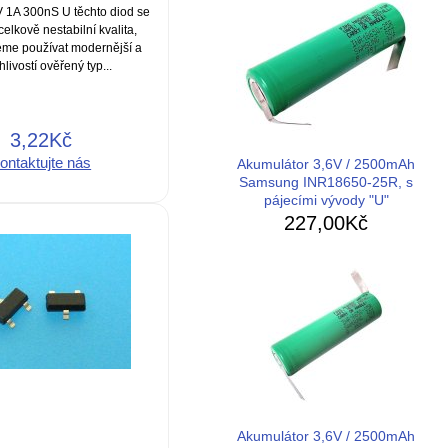
 1A 300nS U těchto diod se
celkově nestabilní kvalita,
me používat modernější a
livostí ověřený typ...
3,22Kč
ontaktujte nás
Akumulátor 3,6V / 2500mAh
Samsung INR18650-25R, s
pájecími vývody "U"
227,00Kč
Akumulátor 3,6V / 2500mAh