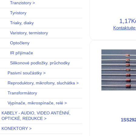
Tranzistory >
Tyristory
1,17K
Triaky, diaky
Kontaktujte
Varistory, termistory
Optočleny
IR přijímače
Silikonové podložky. průchodky
Pasivní součástky >
Reproduktory, mikrofony, sluchátka >
Transformátory
Vypínače, mikrospínače, relé >
KABELY - AUDIO, VIDEO ANTÉNNÍ,
OPTICKÉ, REDUKCE >
1SS29
KONEKTORY >