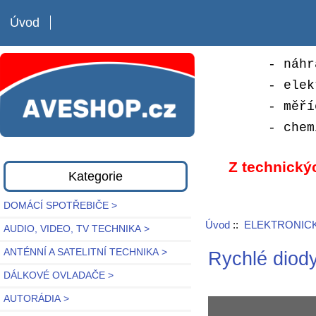
Úvod
- náhr
- elek
- měří
- chem
Z technický
Kategorie
DOMÁCÍ SPOTŘEBIČE >
Úvod
::
ELEKTRONICK
AUDIO, VIDEO, TV TECHNIKA >
ANTÉNNÍ A SATELITNÍ TECHNIKA >
Rychlé diod
DÁLKOVÉ OVLADAČE >
AUTORÁDIA >