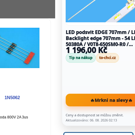
LED podsvit EDGE 707mm / L
Backlight edge 707mm - 54 LED BN
50380A / V0T8-650SM0-R0 /
1 196,00 Kč
BN9650380AC
Tip na nákup
to-chci.cz
1N5062
🔥
Mrkni na slevy
🔥
Ceny a dostupnost se můžou změnit.
ioda 800V 2A 3us
Aktualizováno: 06. 08. 2026 02:13