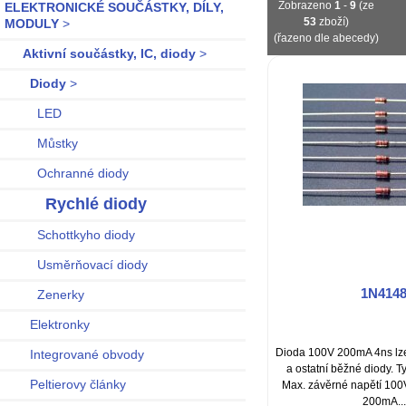
Zobrazeno
1
-
9
(ze
ELEKTRONICKÉ SOUČÁSTKY, DÍLY,
53
zboží)
MODULY
>
(řazeno dle abecedy)
Aktivní součástky, IC, diody
>
Diody
>
LED
Můstky
Ochranné diody
Rychlé diody
Schottkyho diody
Usměrňovací diody
1N414
Zenerky
Elektronky
Dioda 100V 200mA 4ns lze
Integrované obvody
a ostatní běžné diody. T
Peltierovy články
Max. závěrné napětí 100
200mA...