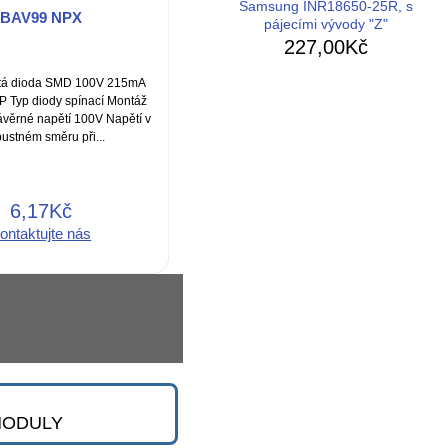
Samsung INR18650-25R, s
BAV99 NPX
pájecími vývody "Z"
227,00Kč
jitá dioda SMD 100V 215mA
 Typ diody spínací Montáž
věrné napětí 100V Napětí v
ustném směru při...
6,17Kč
ontaktujte nás
 MODULY