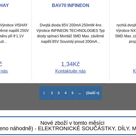
SHAY
BAV70 INFINEON
 Výrobce VISHAY
Dvojtá dioda 85V 200mA 250mW 4ns
rychlá dvo
věrné napětí 250V
Výrobce INFINEON TECHNOLOGIES Typ
Výrobce NXP
ěru při If 1.1V
diody spínací Montáž SMD Max. závěrné
SMD Max. zá
d...
napětí 85V Souvislý proud 200mA...
prop
č
1,34Kč
 nás
Kontaktujte nás
K
1
2
3
4
5
...
[Další »]
Nové zboží v tomto měsíci
zeno náhodně) - ELEKTRONICKÉ SOUČÁSTKY, DÍLY,