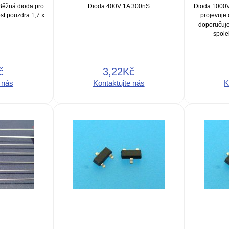
Běžná dioda pro
Dioda 400V 1A 300nS
Dioda 1000V
st pouzdra 1,7 x
projevuje 
doporučuje
spoleh
č
3,22Kč
 nás
Kontaktujte nás
K