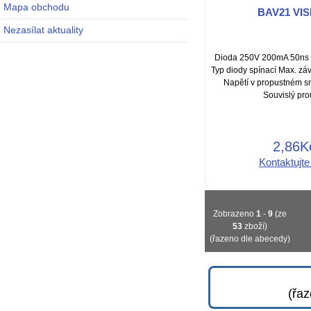
Mapa obchodu
BAV21 VI
Nezasílat aktuality
Dioda 250V 200mA 50ns
Typ diody spínací Max. zá
Napětí v propustném sm
Souvislý prou
2,86K
Kontaktujte
Zobrazeno
1
-
9
(ze
53
zboží)
(řazeno dle abecedy)
(řa