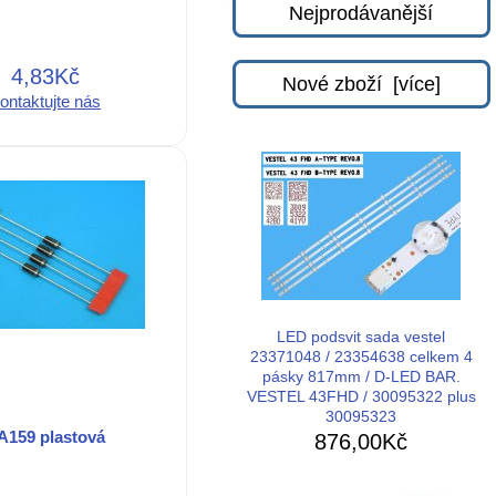
Nejprodávanější
4,83Kč
Nové zboží [více]
ontaktujte nás
LED podsvit sada vestel
23371048 / 23354638 celkem 4
pásky 817mm / D-LED BAR.
VESTEL 43FHD / 30095322 plus
30095323
A159 plastová
876,00Kč