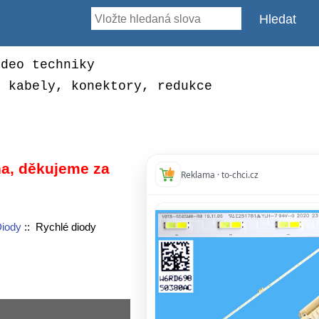
ideo techniky
, kabely, konektory, redukce
a, děkujeme za
Reklama · to-chci.cz
iody
:: Rychlé diody