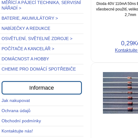
MĚŘÍCÍ A PÁJECÍ TECHNIKA, SERVISNÍ
Dioda 40V 110mA 50ns 
NÁŘADÍ >
všeobecné použití, veliko
2,7mm
BATERIE, AKUMULÁTORY >
NABÍJEČKY A REDUKCE
OSVĚTLENÍ, SVĚTELNÉ ZDROJE >
0,29K
POČÍTAČE A KANCELÁŘ >
Kontaktujte
DOMÁCNOST A HOBBY
CHEMIE PRO DOMÁCÍ SPOTŘEBIČE
Informace
Jak nakupovat
Ochrana údajů
Obchodní podmínky
Kontaktujte nás!