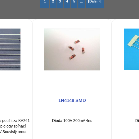
1
2
3
4
5
...
[Další »]
8
1N4148 SMD
 použít za KA261
Dioda 100V 200mA 4ns
D
yp diody spínací
V Souvislý proud