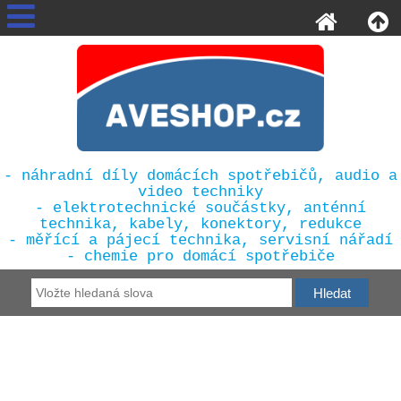
- náhradní díly domácích spotřebičů, audio a
video techniky
- elektrotechnické součástky, anténní
technika, kabely, konektory, redukce
- měřící a pájecí technika, servisní nářadí
- chemie pro domácí spotřebiče