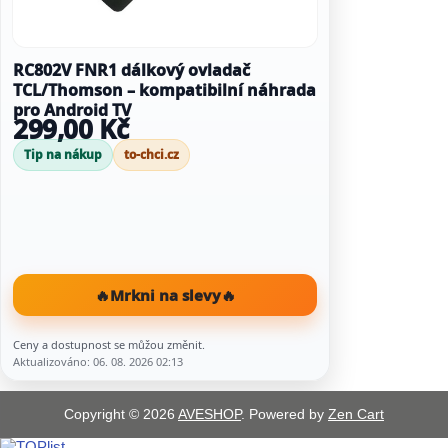
RC802V FNR1 dálkový ovladač
TCL/Thomson – kompatibilní náhrada
pro Android TV
299,00 Kč
Tip na nákup
to-chci.cz
🔥
Mrkni na slevy
🔥
Ceny a dostupnost se můžou změnit.
Aktualizováno: 06. 08. 2026 02:13
Copyright © 2026
AVESHOP
. Powered by
Zen Cart