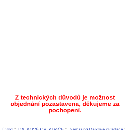
Z technických důvodů je možnost
objednání pozastavena, děkujeme za
pochopení.
Úvod
::
DÁLKOVÉ OVLADAČE
::
Samsung Dálkové ovladače
::