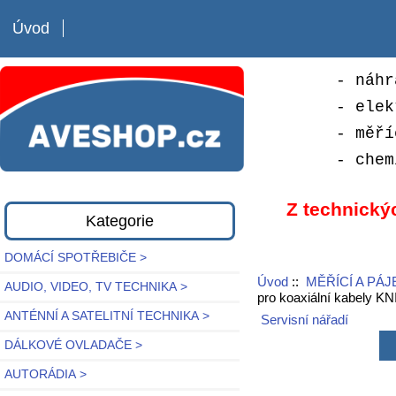
Úvod
- náhr
- elek
- měří
- chem
Z technický
Kategorie
DOMÁCÍ SPOTŘEBIČE >
Úvod
::
MĚŘÍCÍ A PÁJ
AUDIO, VIDEO, TV TECHNIKA >
pro koaxiální kabely K
ANTÉNNÍ A SATELITNÍ TECHNIKA >
Servisní nářadí
DÁLKOVÉ OVLADAČE >
AUTORÁDIA >