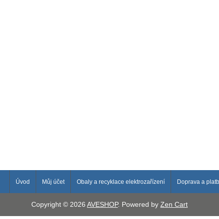
Úvod
Můj účet
Obaly a recyklace elektrozařízení
Doprava a plat
Copyright © 2026
AVESHOP
. Powered by
Zen Cart