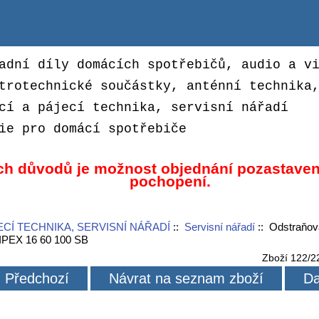
adní díly domácích spotřebičů, audio a v
trotechnické součástky, anténní technika
cí a pájecí technika, servisní nářadí
ie pro domácí spotřebiče
ch důvodů je možnost objednání pozastaven
pochopení.
ECÍ TECHNIKA, SERVISNÍ NÁŘADÍ
::
Servisní nářadí
:: Odstraňov
NIPEX 16 60 100 SB
Zboží 122/2
Předchozí
Návrat na seznam zboží
Da