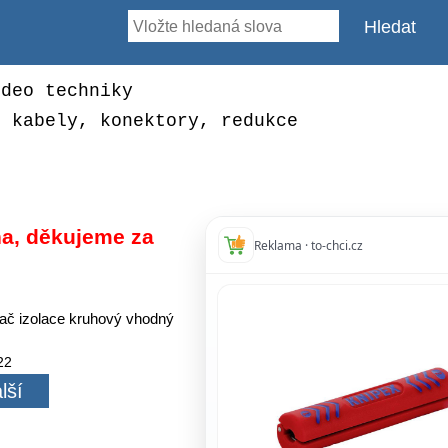
ideo techniky
, kabely, konektory, redukce
a, děkujeme za
Reklama · to-chci.cz
ač izolace kruhový vhodný
22
lší