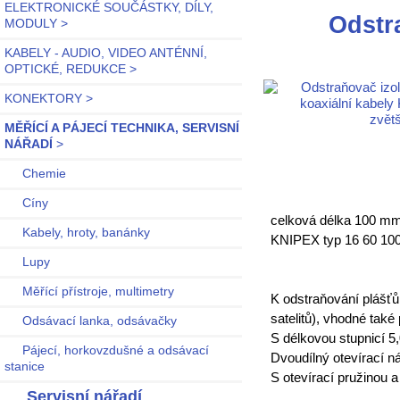
ELEKTRONICKÉ SOUČÁSTKY, DÍLY,
Odstr
MODULY >
KABELY - AUDIO, VIDEO ANTÉNNÍ,
OPTICKÉ, REDUKCE >
KONEKTORY >
zvětš
MĚŘÍCÍ A PÁJECÍ TECHNIKA, SERVISNÍ
NÁŘADÍ
>
Chemie
Cíny
celková délka 100 mm
Kabely, hroty, banánky
KNIPEX typ 16 60 100 
Lupy
Měřící přístroje, multimetry
K odstraňování plášťů
satelitů), vhodné tak
Odsávací lanka, odsávačky
S délkovou stupnicí 5
Pájecí, horkovzdušné a odsávací
Dvoudílný otevírací ná
stanice
S otevírací pružinou a
Servisní nářadí