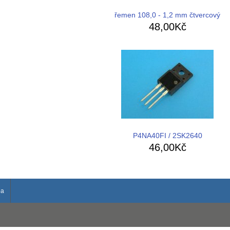
řemen 108,0 - 1,2 mm čtvercový
48,00Kč
P4NA40FI / 2SK2640
46,00Kč
ba