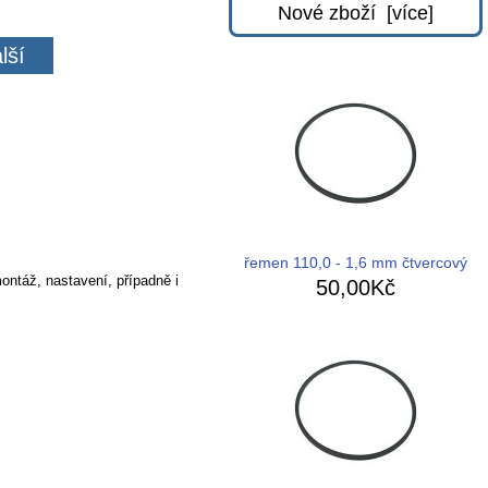
Nové zboží [více]
lší
řemen 110,0 - 1,6 mm čtvercový
ontáž, nastavení, případně i
50,00Kč