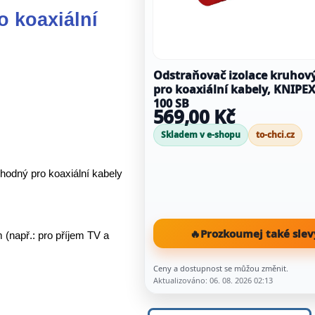
o koaxiální
Odstraňovač izolace kruhov
pro koaxiální kabely, KNIPEX
100 SB
569,00 Kč
Skladem v e-shopu
to-chci.cz
odný pro koaxiální kabely
🔥
Prozkoumej také slev
(např.: pro příjem TV a
Ceny a dostupnost se můžou změnit.
Aktualizováno: 06. 08. 2026 02:13