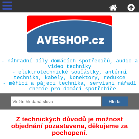
- náhradní díly domácích spotřebičů, audio a
video techniky
- elektrotechnické součástky, anténní
technika, kabely, konektory, redukce
- měřící a pájecí technika, servisní nářadí
- chemie pro domácí spotřebiče
Z technických důvodů je možnost
objednání pozastavena, děkujeme za
pochopení.