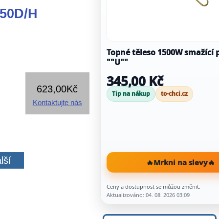
850D/H
Topné těleso 1500W smažící 
""U""
345,00 Kč
623,00Kč
Tip na nákup
to-chci.cz
Kontaktujte nás
lší
🔥
Mrkni na slevy
🔥
Ceny a dostupnost se můžou změnit.
Aktualizováno: 04. 08. 2026 03:09