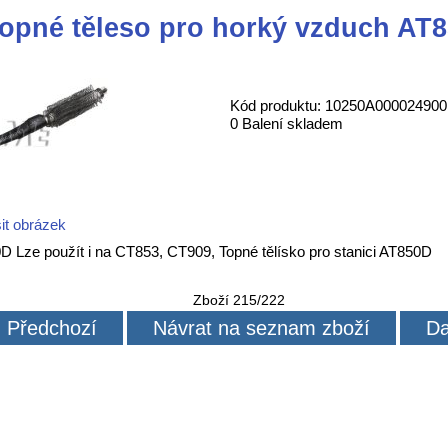
opné těleso pro horký vzduch AT
Kód produktu: 10250A000024900
0 Balení skladem
it obrázek
0D Lze použít i na CT853, CT909, Topné tělísko pro stanici AT850D
Zboží 215/222
Předchozí
Návrat na seznam zboží
Da