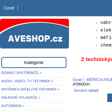
Úvod
- náhr
- elek
- měří
- chem
Z technický
Kategorie
DOMÁCÍ SPOTŘEBIČE >
Úvod
::
MĚŘÍCÍ A PÁJ
AUDIO, VIDEO, TV TECHNIKA >
AT850D/H
ANTÉNNÍ A SATELITNÍ TECHNIKA >
Servisní nářadí
DÁLKOVÉ OVLADAČE >
AUTORÁDIA >