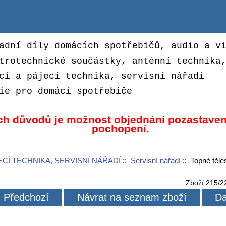
adní díly domácích spotřebičů, audio a v
trotechnické součástky, anténní technika
cí a pájecí technika, servisní nářadí
ie pro domácí spotřebiče
ch důvodů je možnost objednání pozastaven
pochopení.
ECÍ TECHNIKA, SERVISNÍ NÁŘADÍ
::
Servisní nářadí
:: Topné těle
Zboží 215/2
Předchozí
Návrat na seznam zboží
Da