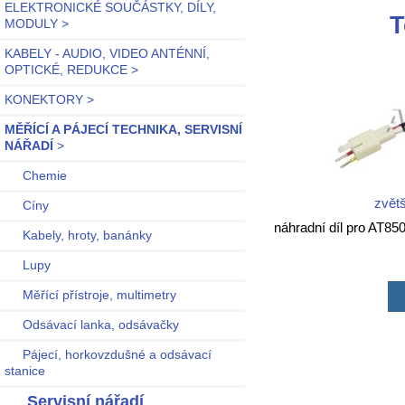
ELEKTRONICKÉ SOUČÁSTKY, DÍLY,
T
MODULY >
KABELY - AUDIO, VIDEO ANTÉNNÍ,
OPTICKÉ, REDUKCE >
KONEKTORY >
MĚŘÍCÍ A PÁJECÍ TECHNIKA, SERVISNÍ
NÁŘADÍ
>
Chemie
zvětš
Cíny
náhradní díl pro AT85
Kabely, hroty, banánky
Lupy
Měřící přístroje, multimetry
Odsávací lanka, odsávačky
Pájecí, horkovzdušné a odsávací
stanice
Servisní nářadí