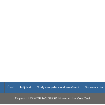
Úvod
Můj účet
Obaly a recyklace elektrozařízení
Doprava a plat
Copyright © 2026
AVESHOP
. Powered by
Zen Cart