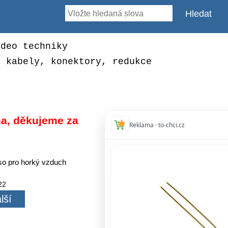
ideo techniky
, kabely, konektory, redukce
a, děkujeme za
Reklama · to-chci.cz
so pro horký vzduch
22
lší