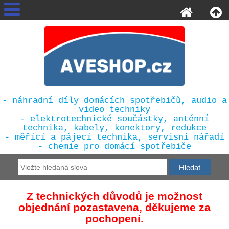
- náhradní díly domácích spotřebičů, audio a
video techniky
- elektrotechnické součástky, anténní
technika, kabely, konektory, redukce
- měřící a pájecí technika, servisní nářadí
- chemie pro domácí spotřebiče
Z technických důvodů je možnost
objednání pozastavena, děkujeme za
pochopení.