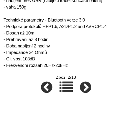
- nabíjení přes USB (nabíjecí kabel součástí balení)
- váha 150g
Technické parametry - Bluetooth verze 3.0
- Podpora protokolů HFP1.6, A2DP1.2 and AVRCP1.4
- Dosah až 10m
- Přehrávání až 8 hodin
- Doba nabíjení 2 hodiny
- Impedance 24 Ohmů
- Citlivost 103dB
- Frekvenční rozsah 20Hz-20kHz
Zboží 2/13