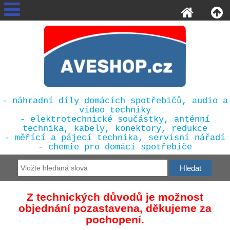
- náhradní díly domácích spotřebičů, audio a
video techniky
- elektrotechnické součástky, anténní
technika, kabely, konektory, redukce
- měřící a pájecí technika, servisní nářadí
- chemie pro domácí spotřebiče
Z technických důvodů je možnost
objednání pozastavena, děkujeme za
pochopení.