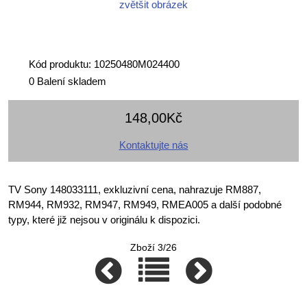
zvětšit obrázek
Kód produktu: 10250480M024400
0 Balení skladem
148,00Kč
Kontaktujte nás
TV Sony 148033111, exkluzivní cena, nahrazuje RM887,
RM944, RM932, RM947, RM949, RMEA005 a další podobné
typy, které již nejsou v originálu k dispozici.
Zboží 3/26