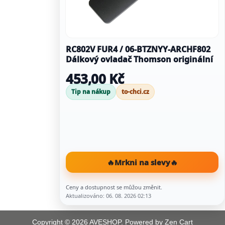
RC802V FUR4 / 06-BTZNYY-ARCHF802
Dálkový ovladač Thomson originální
453,00 Kč
Tip na nákup
to-chci.cz
🔥
Mrkni na slevy
🔥
Ceny a dostupnost se můžou změnit.
Aktualizováno: 06. 08. 2026 02:13
Copyright © 2026
AVESHOP
. Powered by
Zen Cart