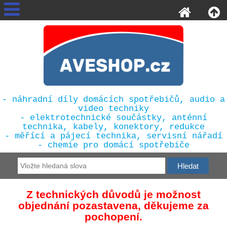
- náhradní díly domácích spotřebičů, audio a
video techniky
- elektrotechnické součástky, anténní
technika, kabely, konektory, redukce
- měřící a pájecí technika, servisní nářadí
- chemie pro domácí spotřebiče
Z technických důvodů je možnost
objednání pozastavena, děkujeme za
pochopení.