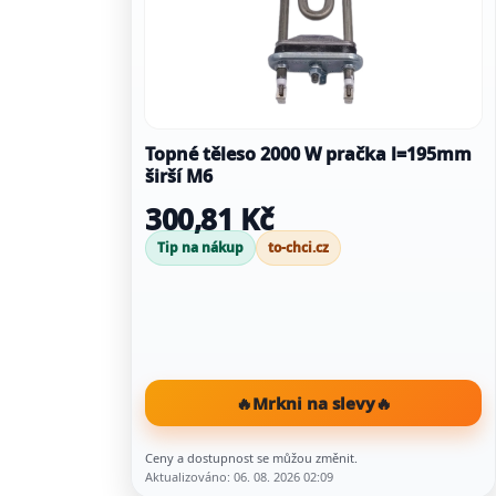
Topné těleso 2000 W pračka l=195mm
širší M6
300,81 Kč
Tip na nákup
to-chci.cz
🔥
Mrkni na slevy
🔥
Ceny a dostupnost se můžou změnit.
Aktualizováno: 06. 08. 2026 02:09