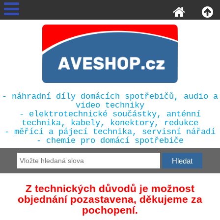
- náhradní díly domácích spotřebičů, audio a
video techniky
- elektrotechnické součástky, anténní
technika, kabely, konektory, redukce
- měřící a pájecí technika, servisní nářadí
- chemie pro domácí spotřebiče
Z technických důvodů je možnost
objednání pozastavena, děkujeme za
pochopení.