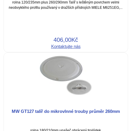
rolna 120/235mm plus 260/290mm Talíř s leštěným povrchem velmi
neobvyklého profilu používaný v dražších přístrojích MIELE M6251EG,...
406,00Kč
Kontaktujte nás
MW GT127 talíř do mikrovlnné trouby průměr 260mm
rolna 180/210mm unašeč obrácený trojlístek