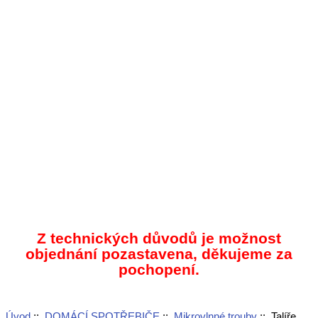
Z technických důvodů je možnost
objednání pozastavena, děkujeme za
pochopení.
Úvod
::
DOMÁCÍ SPOTŘEBIČE
::
Mikrovlnné trouby
:: Talíře