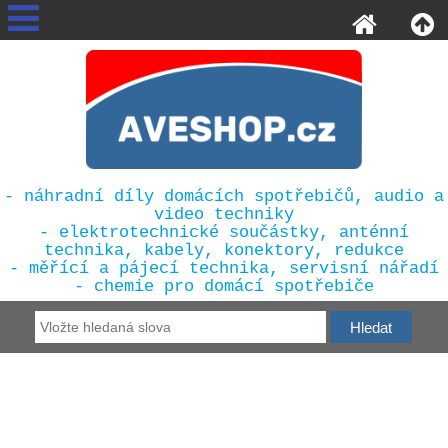
- náhradní díly domácích spotřebičů, audio a
video techniky
- elektrotechnické součástky, anténní
technika, kabely, konektory, redukce
- měřící a pájecí technika, servisní nářadí
- chemie pro domácí spotřebiče