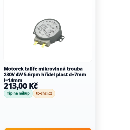
Motorek talíře mikrovlnná trouba
230V 4W 5-6rpm hřídel plast d=7mm
l=14mm
213,00 Kč
Tip na nákup
to-chci.cz