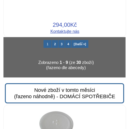
294,00Kč
Kontaktujte nás
1
2
3
4
[Další »]
Zobrazeno
1
-
9
(ze
30
zboží)
(řazeno dle abecedy)
Nové zboží v tomto měsíci
(řazeno náhodně) - DOMÁCÍ SPOTŘEBIČE