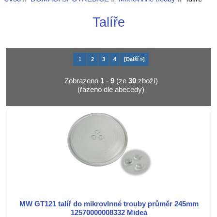
Talíře
1
2
3
4
[Další »]
Zobrazeno
1
-
9
(ze
30
zboží)
(řazeno dle abecedy)
MW GT121 talíř do mikrovlnné trouby průměr 245mm
12570000008332 Midea