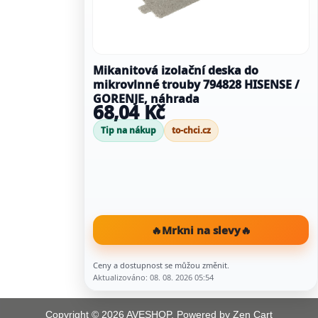
Mikanitová izolační deska do
mikrovlnné trouby 794828 HISENSE /
GORENJE, náhrada
68,04 Kč
Tip na nákup
to-chci.cz
🔥
Mrkni na slevy
🔥
Ceny a dostupnost se můžou změnit.
Aktualizováno: 08. 08. 2026 05:54
Copyright © 2026
AVESHOP
. Powered by
Zen Cart