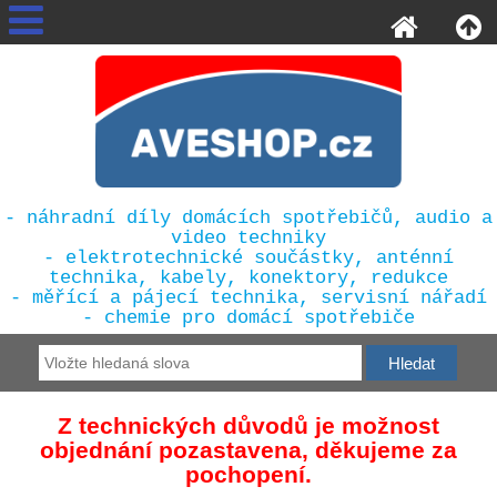
- náhradní díly domácích spotřebičů, audio a
video techniky
- elektrotechnické součástky, anténní
technika, kabely, konektory, redukce
- měřící a pájecí technika, servisní nářadí
- chemie pro domácí spotřebiče
Z technických důvodů je možnost
objednání pozastavena, děkujeme za
pochopení.