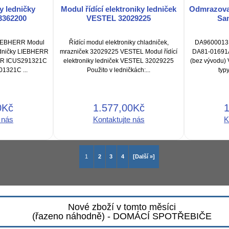
y ledničky
Modul řídící elektroniky ledniček
Odmrazova
3362200
VESTEL 32029225
Sa
 LIEBHERR Modul
Řídící modul elektroniky chladniček,
DA9600013, 
ladničky LIEBHERR
mrazniček 32029225 VESTEL Modul řídící
DA81-01691A
ERR ICUS291321C
elektroniky ledniček VESTEL 32029225
(bez vývodu) 
1321C ...
Použito v ledničkách:...
typy
0Kč
1.577,00Kč
 nás
Kontaktujte nás
K
1
2
3
4
[Další »]
Nové zboží v tomto měsíci
(řazeno náhodně) - DOMÁCÍ SPOTŘEBIČE