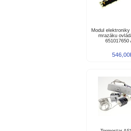
Modul elektroniky
mrazáku ovlád
651017650
546,00
Termostar AS