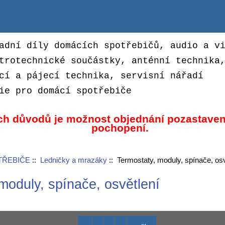
adní díly domácích spotřebičů, audio a v
trotechnické součástky, anténní technika
cí a pájecí technika, servisní nářadí
ie pro domácí spotřebiče
ch důvodů je možnost objednání pozastaven
pochopení.
TŘEBIČE
::
Ledničky a mrazáky
:: Termostaty, moduly, spínače, osv
moduly, spínače, osvětlení