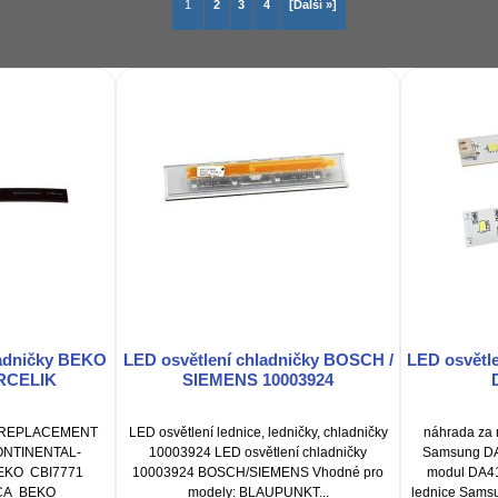
1
2
3
4
[Další »]
ladničky BEKO
LED osvětlení chladničky BOSCH /
LED osvětl
ARCELIK
SIEMENS 10003924
R REPLACEMENT
LED osvětlení lednice, ledničky, chladničky
náhrada za
ONTINENTAL-
10003924 LED osvětlení chladničky
Samsung DA
EKO CBI7771
10003924 BOSCH/SIEMENS Vhodné pro
modul DA41
CA BEKO
modely: BLAUPUNKT...
lednice Samsu