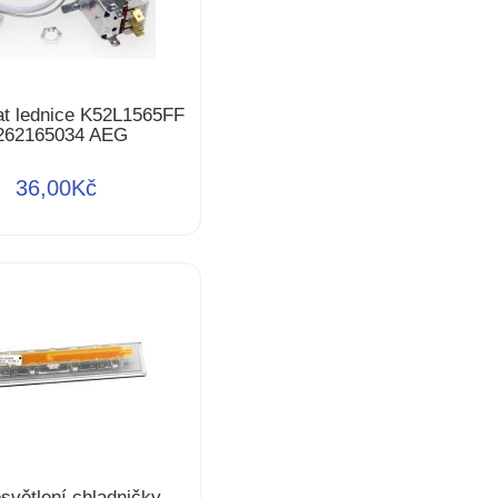
at lednice K52L1565FF
262165034 AEG
36,00Kč
světlení chladničky