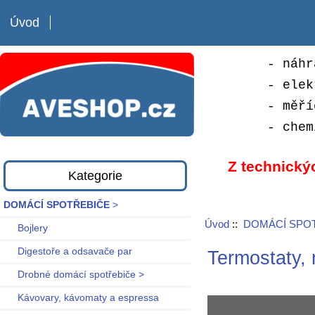
Úvod
- náhr
- elek
- měří
- chem
Z technický
Kategorie
DOMÁCÍ SPOTŘEBIČE
>
Úvod
::
DOMÁCÍ SPO
Bojlery
Digestoře a odsavače par
Termostaty, 
Drobné domácí spotřebiče >
Kávovary, kávomaty a espressa