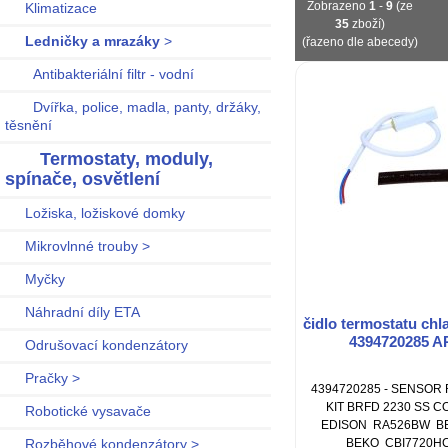
Zobrazeno
1
-
9
(ze
Klimatizace
35
zboží)
Ledničky a mrazáky
>
(řazeno dle abecedy)
Antibakteriální filtr - vodní
Dvířka, police, madla, panty, držáky,
těsnění
Termostaty, moduly,
spínače, osvětlení
Ložiska, ložiskové domky
Mikrovlnné trouby >
Myčky
Náhradní díly ETA
čidlo termostatu ch
4394720285 
Odrušovací kondenzátory
Pračky >
4394720285 - SENSO
KIT BRFD 2230 SS C
Robotické vysavače
EDISON RA526BW B
BEKO CBI7720H
Rozběhové kondenzátory >