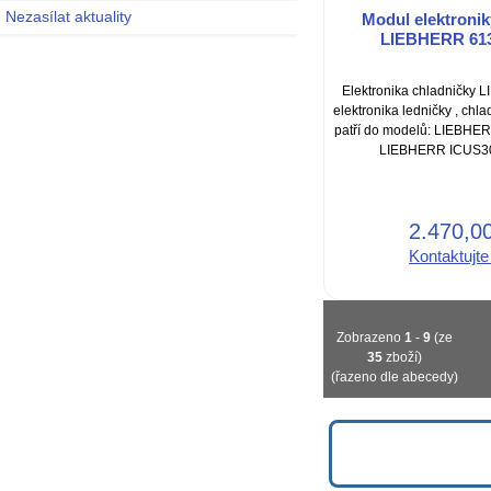
Nezasílat aktuality
Modul elektronik
LIEBHERR 61
Elektronika chladničky
elektronika ledničky , ch
patří do modelů: LIEBH
LIEBHERR ICUS30
2.470,0
Kontaktujte
Zobrazeno
1
-
9
(ze
35
zboží)
(řazeno dle abecedy)