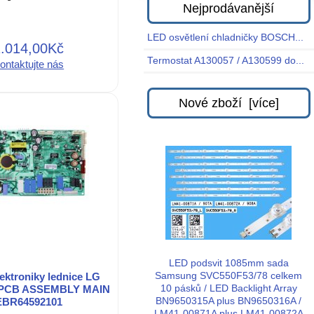
Nejprodávanější
LED osvětlení chladničky BOSCH...
1.014,00Kč
Termostat A130057 / A130599 do...
ontaktujte nás
Nové zboží [více]
LED podsvit 1085mm sada
ektroniky lednice LG
Samsung SVC550F53/78 celkem
 PCB ASSEMBLY MAIN
10 pásků / LED Backlight Array
EBR64592101
BN9650315A plus BN9650316A /
LM41-00871A plus LM41-00872A