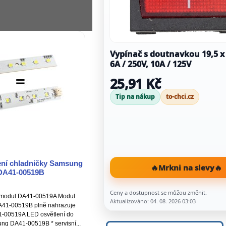
Vypínač s doutnavkou 19,5 
6A / 250V, 10A / 125V
25,91 Kč
Tip na nákup
to-chci.cz
ení chladničky Samsung
🔥
Mrkni na slevy
🔥
DA41-00519B
Ceny a dostupnost se můžou změnit.
 modul DA41-00519A Modul
Aktualizováno: 04. 08. 2026 03:03
41-00519B plně nahrazuje
-00519A LED osvětlení do
ng DA41-00519B * servisní...