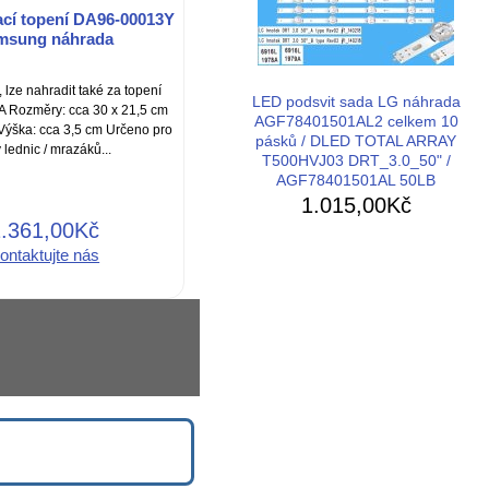
cí topení DA96-00013Y
msung náhrada
lze nahradit také za topení
LED podsvit sada LG náhrada
 Rozměry: cca 30 x 21,5 cm
AGF78401501AL2 celkem 10
Výška: cca 3,5 cm Určeno pro
pásků / DLED TOTAL ARRAY
 lednic / mrazáků...
T500HVJ03 DRT_3.0_50" /
AGF78401501AL 50LB
1.015,00Kč
1.361,00Kč
ontaktujte nás