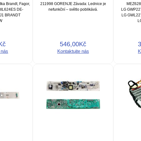
tka Brandt, Fagor,
211998 GORENJE Závada: Lednice je
MEZ6289
BIL624ES DE-
nefunkční – světlo poblikává.
LG GWP22
4J1 BRANDT
LG GWL22
W
L
Kč
546,00Kč
 nás
Kontaktujte nás
K