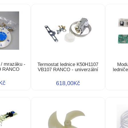
 / mrazáku -
Termostat lednice K50H1107
Modul
T9 RANCO
VB107 RANCO - univerzální
lednič
Kč
618,00Kč