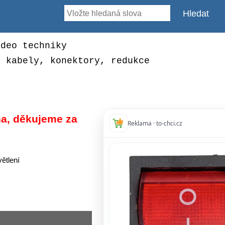
ideo techniky
, kabely, konektory, redukce
a, děkujeme za
Reklama · to-chci.cz
ětlení