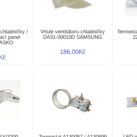
 chladničky /
Vrtule ventilátoru chladničky
Termost
ací panel
DA31-00010D SAMSUNG
2
 ASKO
186,00Kč
Kč
SY/3200
Termostat A130057 / A130599
LED o