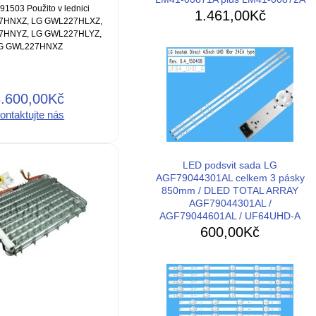
1503 Použito v lednici
1.461,00Kč
7HNXZ, LG GWL227HLXZ,
7HNYZ, LG GWL227HLYZ,
G GWL227HNXZ
3.600,00Kč
ontaktujte nás
LED podsvit sada LG
AGF79044301AL celkem 3 pásky
850mm / DLED TOTAL ARRAY
AGF79044301AL /
AGF79044601AL / UF64UHD-A
600,00Kč