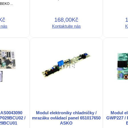
EKO ...
Kč
168,00Kč
 nás
Kontaktujte nás
K
y AS0043090
Modul elektroniky chladničky /
Modul el
 P029BCU02 /
mrazáku ovládací panel 651017650
GWP227 /
029BCU01
ASKO