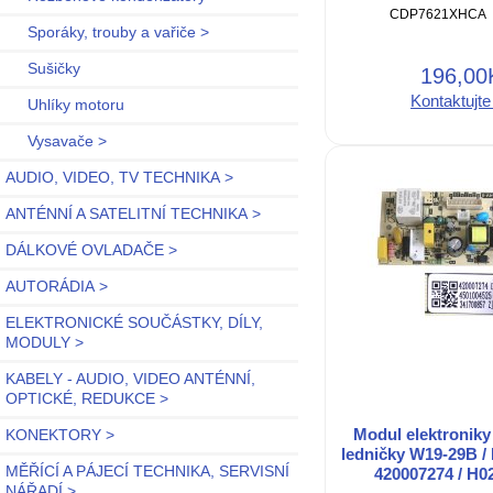
CDP7621XHCA B
Sporáky, trouby a vařiče >
Sušičky
196,00
Kontaktujte
Uhlíky motoru
Vysavače >
AUDIO, VIDEO, TV TECHNIKA >
ANTÉNNÍ A SATELITNÍ TECHNIKA >
DÁLKOVÉ OVLADAČE >
AUTORÁDIA >
ELEKTRONICKÉ SOUČÁSTKY, DÍLY,
MODULY >
KABELY - AUDIO, VIDEO ANTÉNNÍ,
OPTICKÉ, REDUKCE >
Modul elektronik
KONEKTORY >
ledničky W19-29B /
MĚŘÍCÍ A PÁJECÍ TECHNIKA, SERVISNÍ
420007274 / H
NÁŘADÍ >